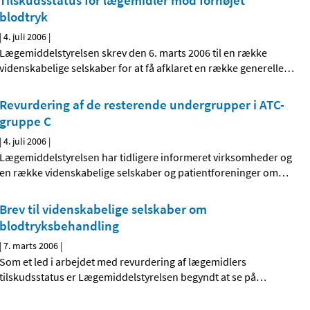
Tilskudsstatus for lægemidler mod forhøjet
blodtryk
|
4. juli 2006
|
Lægemiddelstyrelsen skrev den 6. marts 2006 til en række
videnskabelige selskaber for at få afklaret en række generelle
…
Revurdering af de resterende undergrupper i ATC-
gruppe C
|
4. juli 2006
|
Lægemiddelstyrelsen har tidligere informeret virksomheder og
en række videnskabelige selskaber og patientforeninger om
…
Brev til videnskabelige selskaber om
blodtryksbehandling
|
7. marts 2006
|
Som et led i arbejdet med revurdering af lægemidlers
tilskudsstatus er Lægemiddelstyrelsen begyndt at se på
…