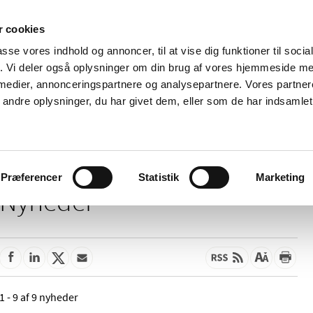
 cookies
passe vores indhold og annoncer, til at vise dig funktioner til soci
Nyheder
Om os
Kontakt
fik. Vi deler også oplysninger om din brug af vores hjemmeside m
 medier, annonceringspartnere og analysepartnere. Vores partne
 og
Tilskud og
Apoteker og salg af
Me
ndre oplysninger, du har givet dem, eller som de har indsamlet 
rmation
priser
medicin
ud
Præferencer
Statistik
Marketing
Nyheder
1 - 9 af 9 nyheder