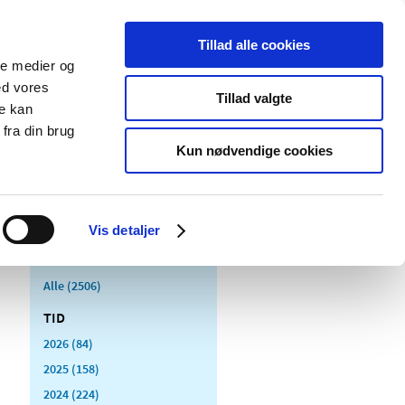
Tillad alle cookies
ale medier og
Udgivelser
Cookies
ed vores
Tillad valgte
re kan
dicinsk
Særlige
fra din brug
styr
produktområder
Kun nødvendige cookies
Vis detaljer
Alle (2506)
TID
2026 (84)
2025 (158)
2024 (224)