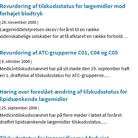
Revurdering af tilskudsstatus for lægemidler mod
forhøjet blodtryk
|
29. november 2006
|
Lægemiddelstyrelsen skrev i foråret til en række
videnskabelige selskaber for at få afklaret en række forhold
…
Revurdering af ATC-grupperne C01, C04 og C05
|
6. oktober 2006
|
Medicintilskudsnævnet har på sit møde den 19. september haft
en 1. drøftelse af tilskudsstatus for ATC-grupperne.
…
Høring over foreslået ændring af tilskudsstatus for
lipidsænkende lægemidler
|
25. september 2006
|
Medicintilskudsnævnet har på flere møder i løbet af foråret
drøftet lipidsænkende lægemidler tilskudsstatus.
…