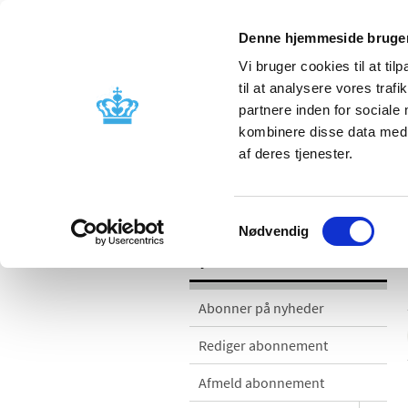
Denne hjemmeside bruger
Vi bruger cookies til at til
til at analysere vores tra
partnere inden for sociale
Godkendelse og
Bivirkninger
kombinere disse data med a
kontrol
produktinfo
af deres tjenester.
Nyheder
Samtykkevalg
Nødvendig
Nyheder
Abonner på nyheder
Rediger abonnement
Afmeld abonnement