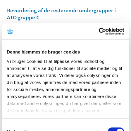
Revurdering af de resterende undergrupper i
ATC-gruppe C
|
4. juli 2006
|
Lægemiddelstyrelsen har tidligere informeret
virksomheder og en række videnskabelige selskaber
…
Denne hjemmeside bruger cookies
Brev til videnskabelige selskaber om
blodtryksbehandling
Vi bruger cookies til at tilpasse vores indhold og
annoncer, til at vise dig funktioner til sociale medier og til
|
7. marts 2006
|
at analysere vores trafik. Vi deler også oplysninger om
Som et led i arbejdet med revurdering af lægemidlers
din brug af vores hjemmeside med vores partnere inden
tilskudsstatus er Lægemiddelstyrelsen begyndt at se på
…
for sociale medier, annonceringspartnere og
analysepartnere. Vores partnere kan kombinere disse
data med andre oplysninger, du har givet dem, eller som
Alle (2506)
de har indsamlet fra din brug af deres tjenester.
TID
2026 (84)
Samtykkevalg
2025 (158)