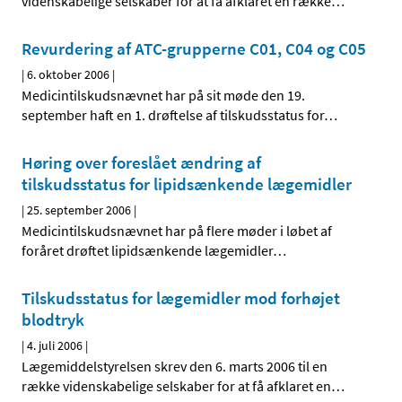
videnskabelige selskaber for at få afklaret en række
…
Revurdering af ATC-grupperne C01, C04 og C05
|
6. oktober 2006
|
Medicintilskudsnævnet har på sit møde den 19.
september haft en 1. drøftelse af tilskudsstatus for
…
Høring over foreslået ændring af
tilskudsstatus for lipidsænkende lægemidler
|
25. september 2006
|
Medicintilskudsnævnet har på flere møder i løbet af
foråret drøftet lipidsænkende lægemidler
…
Tilskudsstatus for lægemidler mod forhøjet
blodtryk
|
4. juli 2006
|
Lægemiddelstyrelsen skrev den 6. marts 2006 til en
række videnskabelige selskaber for at få afklaret en
…