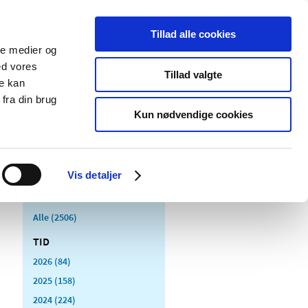
Tillad alle cookies
ale medier og
Udgivelser
Cookies
ed vores
Tillad valgte
re kan
dicinsk
Særlige
fra din brug
styr
produktområder
Kun nødvendige cookies
Vis detaljer
Alle (2506)
TID
2026 (84)
2025 (158)
2024 (224)