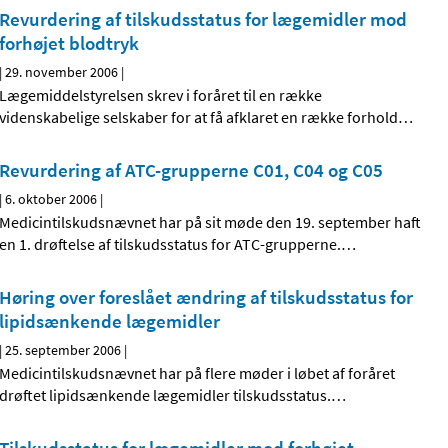
Revurdering af tilskudsstatus for lægemidler mod
forhøjet blodtryk
|
29. november 2006
|
Lægemiddelstyrelsen skrev i foråret til en række
videnskabelige selskaber for at få afklaret en række forhold
…
Revurdering af ATC-grupperne C01, C04 og C05
|
6. oktober 2006
|
Medicintilskudsnævnet har på sit møde den 19. september haft
en 1. drøftelse af tilskudsstatus for ATC-grupperne.
…
Høring over foreslået ændring af tilskudsstatus for
lipidsænkende lægemidler
|
25. september 2006
|
Medicintilskudsnævnet har på flere møder i løbet af foråret
drøftet lipidsænkende lægemidler tilskudsstatus.
…