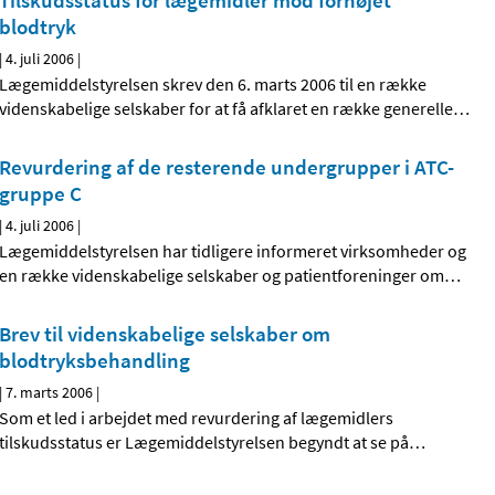
Tilskudsstatus for lægemidler mod forhøjet
blodtryk
|
4. juli 2006
|
Lægemiddelstyrelsen skrev den 6. marts 2006 til en række
videnskabelige selskaber for at få afklaret en række generelle
…
Revurdering af de resterende undergrupper i ATC-
gruppe C
|
4. juli 2006
|
Lægemiddelstyrelsen har tidligere informeret virksomheder og
en række videnskabelige selskaber og patientforeninger om
…
Brev til videnskabelige selskaber om
blodtryksbehandling
|
7. marts 2006
|
Som et led i arbejdet med revurdering af lægemidlers
tilskudsstatus er Lægemiddelstyrelsen begyndt at se på
…