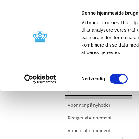
Denne hjemmeside bruger
Vi bruger cookies til at til
til at analysere vores tra
partnere inden for sociale
Godkendelse og
Bivirkninger
kombinere disse data med a
kontrol
produktinfo
af deres tjenester.
Nyheder
Samtykkevalg
Nødvendig
Nyheder
Abonner på nyheder
Rediger abonnement
Afmeld abonnement