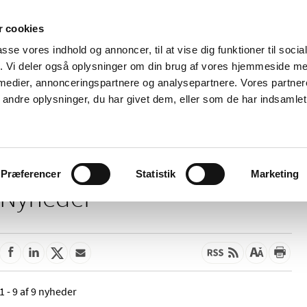
 cookies
passe vores indhold og annoncer, til at vise dig funktioner til soci
Nyheder
Om os
Kontakt
fik. Vi deler også oplysninger om din brug af vores hjemmeside m
 medier, annonceringspartnere og analysepartnere. Vores partne
 og
Tilskud og
Apoteker og salg af
Me
ndre oplysninger, du har givet dem, eller som de har indsamlet 
rmation
priser
medicin
ud
Præferencer
Statistik
Marketing
Nyheder
1 - 9 af 9 nyheder