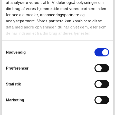
at analysere vores trafik. Vi deler også oplysninger om
2017 (167)
din brug af vores hjemmeside med vores partnere inden
2016 (167)
for sociale medier, annonceringspartnere og
2015 (33)
analysepartnere. Vores partnere kan kombinere disse
2014 (44)
data med andre oplysninger, du har givet dem, eller som
de har indsamlet fra din brug af deres tjenester.
2013 (49)
december (4)
november (5)
Samtykkevalg
Nødvendig
oktober (3)
september (6)
august (2)
Præferencer
juli (2)
juni (2)
Statistik
maj (3)
april (6)
Marketing
marts (10)
februar (4)
januar (2)