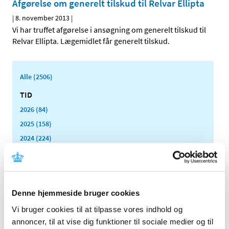
Afgørelse om generelt tilskud til Relvar Ellipta
|
8. november 2013
|
Vi har truffet afgørelse i ansøgning om generelt tilskud til
Relvar Ellipta. Lægemidlet får generelt tilskud.
Alle (2506)
TID
2026 (84)
2025 (158)
2024 (224)
2023 (195)
2022 (197)
2021 (516)
Denne hjemmeside bruger cookies
2020 (263)
Vi bruger cookies til at tilpasse vores indhold og
2019 (159)
annoncer, til at vise dig funktioner til sociale medier og til
2018 (150)