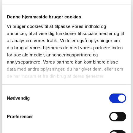
2026 (84)
2025 (158)
Denne hjemmeside bruger cookies
2024 (224)
Vi bruger cookies til at tilpasse vores indhold og
2023 (195)
annoncer, til at vise dig funktioner til sociale medier og til
2022 (197)
at analysere vores trafik. Vi deler også oplysninger om
2021 (516)
din brug af vores hjemmeside med vores partnere inden
for sociale medier, annonceringspartnere og
2020 (263)
analysepartnere. Vores partnere kan kombinere disse
2019 (159)
data med andre oplysninger, du har givet dem, eller som
2018 (150)
de har indsamlet fra din brug af deres tjenester.
2017 (167)
2016 (167)
Samtykkevalg
2015 (33)
Nødvendig
2014 (44)
december (3)
Præferencer
november (3)
oktober (1)