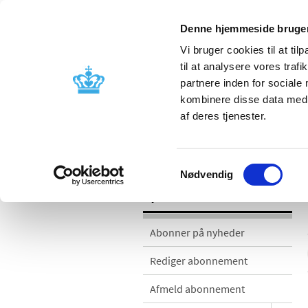
Denne hjemmeside bruger
Vi bruger cookies til at til
til at analysere vores tra
partnere inden for sociale
Godkendelse og
Bivirkninger
kombinere disse data med a
kontrol
produktinfo
af deres tjenester.
Nyheder
Samtykkevalg
Nødvendig
Nyheder
Abonner på nyheder
Rediger abonnement
Afmeld abonnement