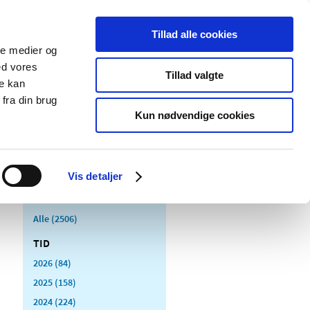
Tillad alle cookies
ale medier og
Udgivelser
Cookies
ed vores
Tillad valgte
re kan
dicinsk
Særlige
fra din brug
styr
produktområder
Kun nødvendige cookies
Vis detaljer
Alle (2506)
TID
2026 (84)
2025 (158)
2024 (224)