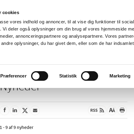
 cookies
passe vores indhold og annoncer, til at vise dig funktioner til soci
Nyheder
Om os
Kontakt
fik. Vi deler også oplysninger om din brug af vores hjemmeside m
 medier, annonceringspartnere og analysepartnere. Vores partne
 og
Tilskud og
Apoteker og salg af
Me
ndre oplysninger, du har givet dem, eller som de har indsamlet 
rmation
priser
medicin
ud
Præferencer
Statistik
Marketing
Nyheder
1 - 9 af 9 nyheder