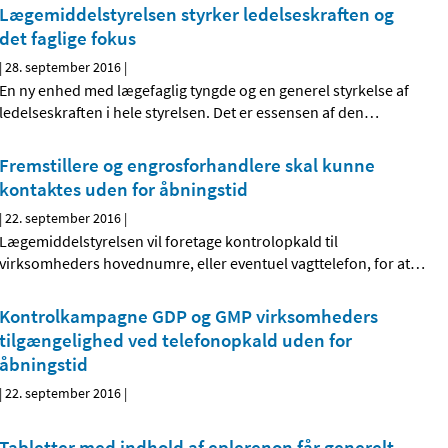
Lægemiddelstyrelsen styrker ledelseskraften og
det faglige fokus
|
28. september 2016
|
En ny enhed med lægefaglig tyngde og en generel styrkelse af
ledelseskraften i hele styrelsen. Det er essensen af den
…
Fremstillere og engrosforhandlere skal kunne
kontaktes uden for åbningstid
|
22. september 2016
|
Lægemiddelstyrelsen vil foretage kontrolopkald til
virksomheders hovednumre, eller eventuel vagttelefon, for at
…
Kontrolkampagne GDP og GMP virksomheders
tilgængelighed ved telefonopkald uden for
åbningstid
|
22. september 2016
|
Tabletter med indhold af eplerenon får generelt