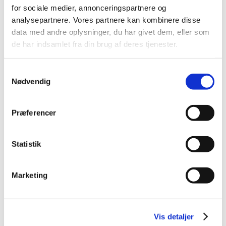
for sociale medier, annonceringspartnere og
analysepartnere. Vores partnere kan kombinere disse
data med andre oplysninger, du har givet dem, eller som
Alle (2506)
de har indsamlet fra din brug af deres tjenester.
TID
2026 (84)
Samtykkevalg
2025 (158)
Nødvendig
2024 (224)
2023 (195)
Præferencer
2022 (197)
2021 (516)
Statistik
2020 (263)
2019 (159)
Marketing
2018 (150)
december (12)
november (10)
Vis detaljer
oktober (16)