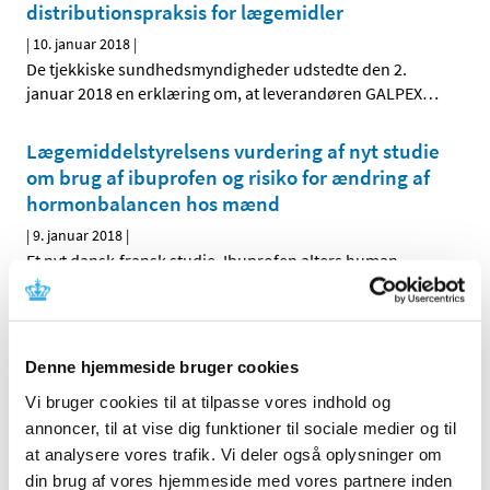
distributionspraksis for lægemidler
|
10. januar 2018
|
De tjekkiske sundhedsmyndigheder udstedte den 2.
januar 2018 en erklæring om, at leverandøren GALPEX
…
Lægemiddelstyrelsens vurdering af nyt studie
om brug af ibuprofen og risiko for ændring af
hormonbalancen hos mænd
|
9. januar 2018
|
Et nyt dansk-fransk studie, Ibuprofen alters human
testicular physiology to produce a state of
…
Innovair NEXThaler® får generelt tilskud
Denne hjemmeside bruger cookies
|
4. januar 2018
|
Lægemiddelstyrelsen har besluttet, at Innovair NEXThaler
Vi bruger cookies til at tilpasse vores indhold og
skal have generelt tilskud. Innovair NEXThaler
…
annoncer, til at vise dig funktioner til sociale medier og til
at analysere vores trafik. Vi deler også oplysninger om
din brug af vores hjemmeside med vores partnere inden
Forrige
1
6
7
8
…