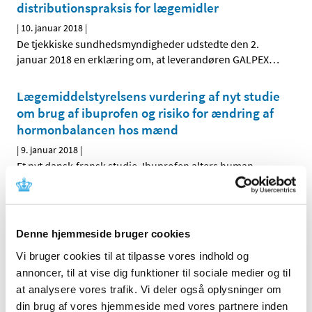
distributionspraksis for lægemidler
|
10. januar 2018
|
De tjekkiske sundhedsmyndigheder udstedte den 2.
januar 2018 en erklæring om, at leverandøren GALPEX
…
Lægemiddelstyrelsens vurdering af nyt studie
om brug af ibuprofen og risiko for ændring af
hormonbalancen hos mænd
|
9. januar 2018
|
Et nyt dansk-fransk studie, Ibuprofen alters human
testicular physiology to produce a state of
…
Innovair NEXThaler® får generelt tilskud
Denne hjemmeside bruger cookies
|
4. januar 2018
|
Lægemiddelstyrelsen har besluttet, at Innovair NEXThaler
Vi bruger cookies til at tilpasse vores indhold og
skal have generelt tilskud. Innovair NEXThaler
…
annoncer, til at vise dig funktioner til sociale medier og til
at analysere vores trafik. Vi deler også oplysninger om
din brug af vores hjemmeside med vores partnere inden
Forrige
1
6
7
8
…