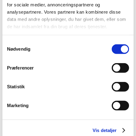
for sociale medier, annonceringspartnere og
analysepartnere. Vores partnere kan kombinere disse
data med andre oplysninger, du har givet dem, eller som
Alle (2506)
de har indsamlet fra din brug af deres tjenester.
TID
2026 (84)
Samtykkevalg
2025 (158)
Nødvendig
2024 (224)
2023 (195)
Præferencer
2022 (197)
2021 (516)
Statistik
2020 (263)
2019 (159)
Marketing
2018 (150)
december (12)
november (10)
Vis detaljer
oktober (16)