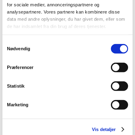
for sociale medier, annonceringspartnere og
analysepartnere. Vores partnere kan kombinere disse
data med andre oplysninger, du har givet dem, eller som
Alle (2506)
de har indsamlet fra din brug af deres tjenester.
TID
2026 (84)
Samtykkevalg
2025 (158)
Nødvendig
2024 (224)
2023 (195)
Præferencer
2022 (197)
2021 (516)
Statistik
2020 (263)
2019 (159)
Marketing
2018 (150)
december (12)
november (10)
Vis detaljer
oktober (16)