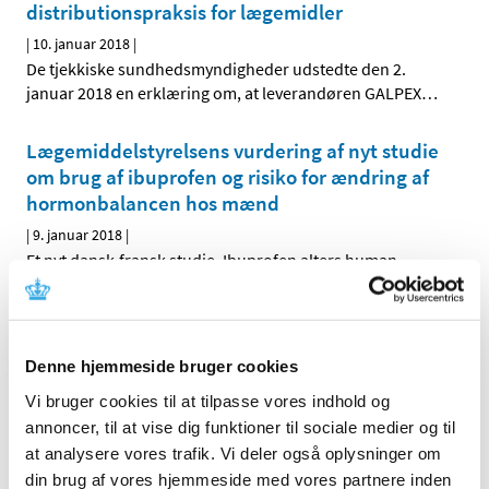
distributionspraksis for lægemidler
|
10. januar 2018
|
De tjekkiske sundhedsmyndigheder udstedte den 2.
januar 2018 en erklæring om, at leverandøren GALPEX
…
Lægemiddelstyrelsens vurdering af nyt studie
om brug af ibuprofen og risiko for ændring af
hormonbalancen hos mænd
|
9. januar 2018
|
Et nyt dansk-fransk studie, Ibuprofen alters human
testicular physiology to produce a state of
…
Innovair NEXThaler® får generelt tilskud
Denne hjemmeside bruger cookies
|
4. januar 2018
|
Lægemiddelstyrelsen har besluttet, at Innovair NEXThaler
Vi bruger cookies til at tilpasse vores indhold og
skal have generelt tilskud. Innovair NEXThaler
…
annoncer, til at vise dig funktioner til sociale medier og til
at analysere vores trafik. Vi deler også oplysninger om
din brug af vores hjemmeside med vores partnere inden
Forrige
1
6
7
8
…