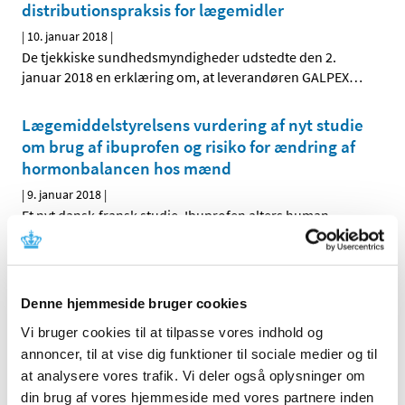
distributionspraksis for lægemidler
|
10. januar 2018
|
De tjekkiske sundhedsmyndigheder udstedte den 2.
januar 2018 en erklæring om, at leverandøren GALPEX
…
Lægemiddelstyrelsens vurdering af nyt studie
om brug af ibuprofen og risiko for ændring af
hormonbalancen hos mænd
|
9. januar 2018
|
Et nyt dansk-fransk studie, Ibuprofen alters human
testicular physiology to produce a state of
…
Innovair NEXThaler® får generelt tilskud
Denne hjemmeside bruger cookies
|
4. januar 2018
|
Lægemiddelstyrelsen har besluttet, at Innovair NEXThaler
Vi bruger cookies til at tilpasse vores indhold og
skal have generelt tilskud. Innovair NEXThaler
…
annoncer, til at vise dig funktioner til sociale medier og til
at analysere vores trafik. Vi deler også oplysninger om
din brug af vores hjemmeside med vores partnere inden
Forrige
1
6
7
8
…