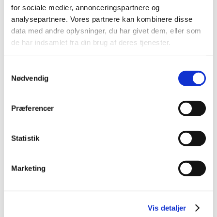
for sociale medier, annonceringspartnere og
analysepartnere. Vores partnere kan kombinere disse
data med andre oplysninger, du har givet dem, eller som
Alle (2506)
de har indsamlet fra din brug af deres tjenester.
TID
2026 (84)
Samtykkevalg
2025 (158)
Nødvendig
2024 (224)
2023 (195)
Præferencer
2022 (197)
2021 (516)
Statistik
2020 (263)
2019 (159)
Marketing
2018 (150)
december (12)
november (10)
Vis detaljer
oktober (16)