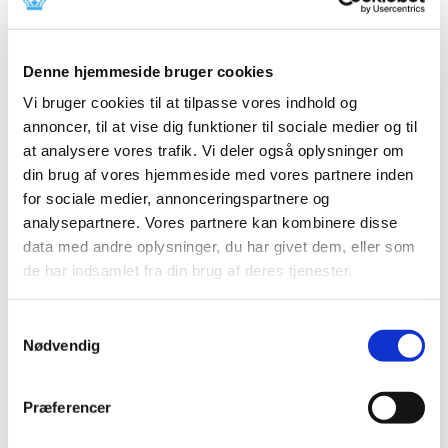
|
30. januar 2019
|
Med nye EU-regler, der træder i kraft den 9. februar 2019,
bliver det endnu sværere for forfalsket medicin at nå
…
Denne hjemmeside bruger cookies
Opdatering af produktresumeer på grund af
Vi bruger cookies til at tilpasse vores indhold og
ændrede ATC-koder for 2019
annoncer, til at vise dig funktioner til sociale medier og til
at analysere vores trafik. Vi deler også oplysninger om
|
18. januar 2019
|
din brug af vores hjemmeside med vores partnere inden
Indehavere af markedsføringstilladelser til lægemidler,
der er godkendt efter den nationale procedure, den
…
for sociale medier, annonceringspartnere og
analysepartnere. Vores partnere kan kombinere disse
data med andre oplysninger, du har givet dem, eller som
Bevilling til at drive Haderslev Løve Apotek
de har indsamlet fra din brug af deres tjenester.
|
17. januar 2019
|
Lægemiddelstyrelsen har den 11. januar 2019 meddelt
Lene Kæstel bevilling til at drive Haderslev Løve Apotek.
Samtykkevalg
Nødvendig
Bidrag til revurdering af tilskudsstatus for
medicin mod urinsyregigt
Præferencer
|
14. januar 2019
|