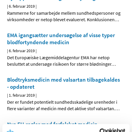
|
6. februar 2019
|
Rammerne for samarbejde mellem sundhedspersoner og
virksomheder er netop blevet evalueret. Konklusionen
…
EMA igangsætter undersøgelse af visse typer
blodfortyndende medicin
|
6. februar 2019
|
Det Europæiske Lægemiddelagentur EMA har netop
besluttet at undersøge risikoen for større blødninger
…
Blodtryksmedicin med valsartan tilbagekaldes
- opdateret
|
1. februar 2019
|
Der er fundet potentielt sundhedsskadelige urenheder i
flere varianter af medicin med det aktive stof valsartan.
…
Nye EU-regler mod forfalsket medicin