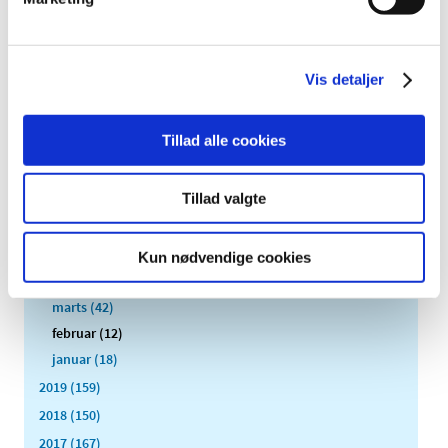
2021 (516)
2020 (263)
december (24)
Vis detaljer
november (33)
oktober (20)
Tillad alle cookies
september (20)
august (17)
Tillad valgte
juli (11)
juni (21)
maj (21)
Kun nødvendige cookies
april (24)
marts (42)
februar (12)
januar (18)
2019 (159)
2018 (150)
2017 (167)