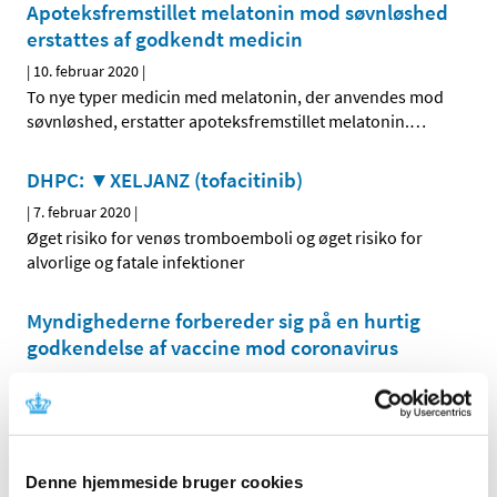
Apoteksfremstillet melatonin mod søvnløshed
erstattes af godkendt medicin
|
10. februar 2020
|
To nye typer medicin med melatonin, der anvendes mod
søvnløshed, erstatter apoteksfremstillet melatonin.
…
DHPC: ▼XELJANZ (tofacitinib)
|
7. februar 2020
|
Øget risiko for venøs tromboemboli og øget risiko for
alvorlige og fatale infektioner
Myndighederne forbereder sig på en hurtig
godkendelse af vaccine mod coronavirus
|
6. februar 2020
|
Lægemiddelmyndigheder verden over støtter forskere og
virksomheder i hurtigt at udvikle en vaccine mod
…
Denne hjemmeside bruger cookies
DHPC: Cordarone (amiodaron) injektionsvæske