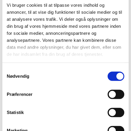
Vi bruger cookies til at tilpasse vores indhold og
|
4. februar 2020
|
annoncer, til at vise dig funktioner til sociale medier og til
Leveringsvanskeligheder på Cordarone (amiodaron)
injektionsvæske, opløsning 50 mg/ml
at analysere vores trafik. Vi deler også oplysninger om
din brug af vores hjemmeside med vores partnere inden
for sociale medier, annonceringspartnere og
DHPC: Ecalta
analysepartnere. Vores partnere kan kombinere disse
|
4. februar 2020
|
data med andre oplysninger, du har givet dem, eller som
Ecalta 100 mg pulver til koncentrat til infusionsvæske,
de har indsamlet fra din brug af deres tjenester.
opløsning (anidulafungin): Infusionsvæske må ikke
…
Samtykkevalg
Nødvendig
Alle (2506)
TID
Præferencer
2026 (84)
2025 (158)
2024 (224)
Statistik
2023 (195)
2022 (197)
Marketing