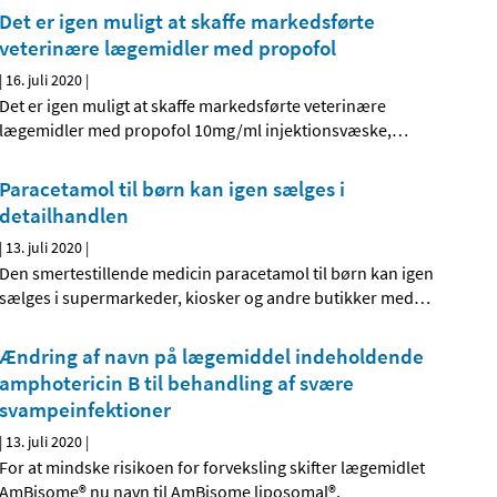
Det er igen muligt at skaffe markedsførte
veterinære lægemidler med propofol
|
16. juli 2020
|
Det er igen muligt at skaffe markedsførte veterinære
lægemidler med propofol 10mg/ml injektionsvæske,
…
Paracetamol til børn kan igen sælges i
detailhandlen
|
13. juli 2020
|
Den smertestillende medicin paracetamol til børn kan igen
sælges i supermarkeder, kiosker og andre butikker med
…
Ændring af navn på lægemiddel indeholdende
amphotericin B til behandling af svære
svampeinfektioner
|
13. juli 2020
|
For at mindske risikoen for forveksling skifter lægemidlet
AmBisome® nu navn til AmBisome liposomal®.