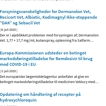
Forsyningsvanskeligheder for Dermanolon Vet,
Recicort Vet, Albiotic, Kodimagnyl Ikke-stoppende
”DAK” og Sebacil Vet
|
8. juli 2020
|
Der er i øjeblikket problemer med forsyningen af; Dermanolon
Vet. 1,77 + 17,7 mg/ml, kutanspray, opløsning fra Salfarm
…
Europa-Kommissionen udsteder en betinget
markedsføringstilladelse for Remdesivir til brug
mod COVID-19 i EU
|
3. juli 2020
|
Det europæiske lægemiddelagentur anbefaler at give en
betinget markedsføringstilladelse til medicinen Veklury med
…
Opdatering om håndtering af recepter på
hydroxychloroquin