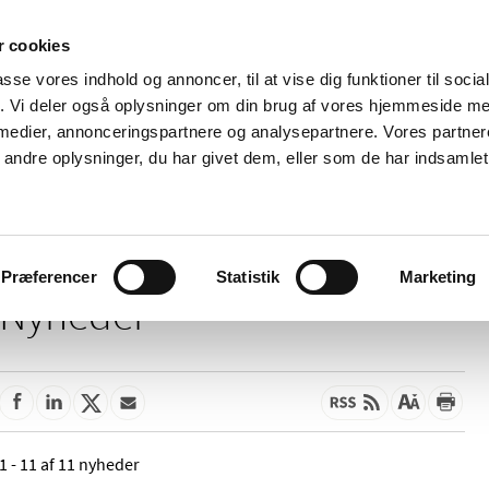
 cookies
passe vores indhold og annoncer, til at vise dig funktioner til soci
Nyheder
Om os
Kontakt
fik. Vi deler også oplysninger om din brug af vores hjemmeside m
 medier, annonceringspartnere og analysepartnere. Vores partne
 og
Tilskud og
Apoteker og salg af
Me
ndre oplysninger, du har givet dem, eller som de har indsamlet 
rmation
priser
medicin
ud
Præferencer
Statistik
Marketing
Nyheder
1 - 11 af 11 nyheder