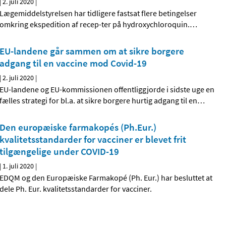
|
2. juli 2020
|
Lægemiddelstyrelsen har tidligere fastsat flere betingelser
omkring ekspedition af recep-ter på hydroxychloroquin.
…
EU-landene går sammen om at sikre borgere
adgang til en vaccine mod Covid-19
|
2. juli 2020
|
EU-landene og EU-kommissionen offentliggjorde i sidste uge en
fælles strategi for bl.a. at sikre borgere hurtig adgang til en
…
Den europæiske farmakopés (Ph.Eur.)
kvalitetsstandarder for vacciner er blevet frit
tilgængelige under COVID-19
|
1. juli 2020
|
EDQM og den Europæiske Farmakopé (Ph. Eur.) har besluttet at
dele Ph. Eur. kvalitetsstandarder for vacciner.