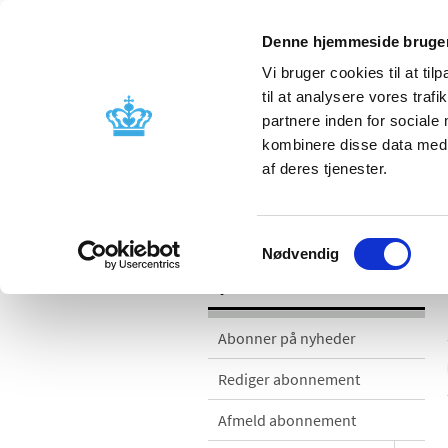
Denne hjemmeside bruger
Vi bruger cookies til at til
til at analysere vores tra
partnere inden for sociale
Godkendelse og
Bivirkninger
kombinere disse data med a
kontrol
produktinfo
af deres tjenester.
Nyheder
Samtykkevalg
Nødvendig
Nyheder
Abonner på nyheder
Rediger abonnement
Afmeld abonnement