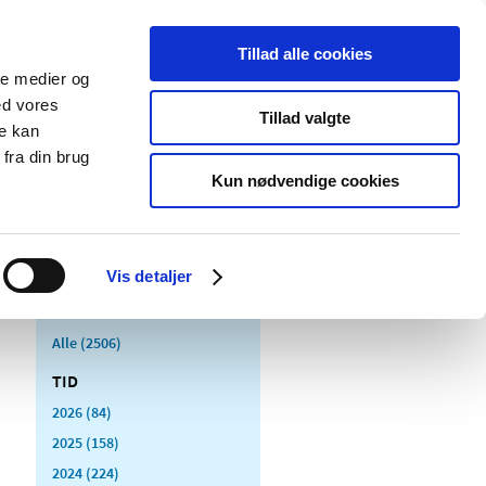
Tillad alle cookies
ale medier og
Udgivelser
Cookies
ed vores
Tillad valgte
re kan
dicinsk
Særlige
fra din brug
styr
produktområder
Kun nødvendige cookies
Vis detaljer
Alle (2506)
TID
2026 (84)
2025 (158)
2024 (224)