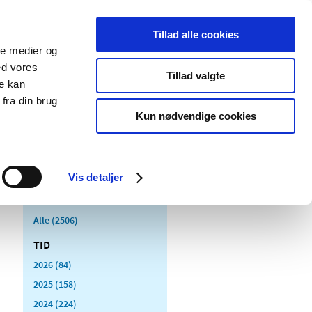
Tillad alle cookies
ale medier og
Udgivelser
Cookies
ed vores
Tillad valgte
re kan
dicinsk
Særlige
fra din brug
styr
produktområder
Kun nødvendige cookies
Vis detaljer
Alle (2506)
TID
2026 (84)
2025 (158)
2024 (224)