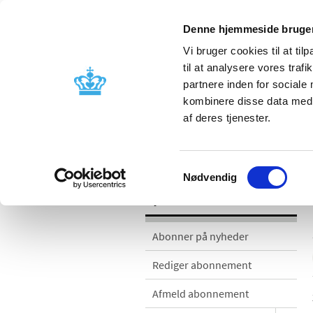
Denne hjemmeside bruger
Vi bruger cookies til at til
til at analysere vores tra
partnere inden for sociale
Godkendelse og
Bivirkninger
kombinere disse data med a
kontrol
produktinfo
af deres tjenester.
Nyheder
Samtykkevalg
Nødvendig
Nyheder
Abonner på nyheder
Rediger abonnement
Afmeld abonnement