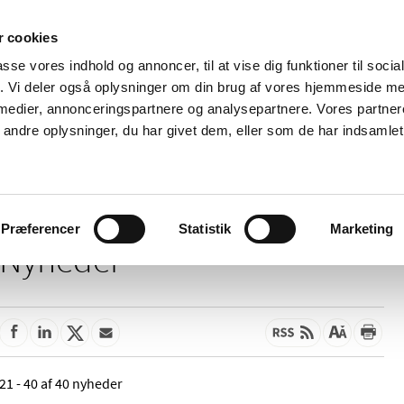
 cookies
passe vores indhold og annoncer, til at vise dig funktioner til soci
Nyheder
Om os
Kontakt
fik. Vi deler også oplysninger om din brug af vores hjemmeside m
 medier, annonceringspartnere og analysepartnere. Vores partne
 og
Tilskud og
Apoteker og salg af
Me
ndre oplysninger, du har givet dem, eller som de har indsamlet 
rmation
priser
medicin
ud
Præferencer
Statistik
Marketing
Nyheder
21 - 40 af 40 nyheder