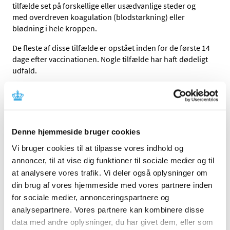
tilfælde set på forskellige eller usædvanlige steder og
med overdreven koagulation (blodstørkning) eller
blødning i hele kroppen.
De fleste af disse tilfælde er opstået inden for de første 14
dage efter vaccinationen. Nogle tilfælde har haft dødeligt
udfald.
Lægemiddelstyrelsen har behandlet 2 danske
indberetninger, hvor der er tale om det omtalte
usædvanlige sygdomsbillede med lavt antal blodplader,
blodpropper i små og store kar samt blødning. Én af de to
Denne hjemmeside bruger cookies
sager omhandler et dødsfald. Lægemiddelstyrelsen har i
begge tilfælde vurderet, at en sammenhæng med
Vi bruger cookies til at tilpasse vores indhold og
vaccinen er sandsynlig.
annoncer, til at vise dig funktioner til sociale medier og til
at analysere vores trafik. Vi deler også oplysninger om
Lægemiddelstyrelsen har i samarbejde med EMA og de
din brug af vores hjemmeside med vores partnere inden
andre nationale lægemiddelmyndigheder i EU undersøgt
for sociale medier, annonceringspartnere og
og vurderet sager om det særlige sygdomsbillede med
analysepartnere. Vores partnere kan kombinere disse
blodpropper, et lavt antal blodplader og blødninger. En
sammenhæng med vaccinen er fundet sandsynlig. På
data med andre oplysninger, du har givet dem, eller som