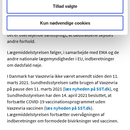
Lægemiddelstyrelsen har derudover modtaget og
Tillad valgte
vurderet 2 indberetninger, der omhandler dødsfald i
tiden efter vaccination. I begge tilfælde er det
Lægemiddelstyrelsens vurdering, at det er mindre
Kun nødvendige cookies
sandsynligt, at der er sammenhæng med vaccinen, og at
det er overvejende sandsynligt, at dødsfaldene skyldes
andre forhold.
Lægemiddelstyrelsen følger, i samarbejde med EMA og de
andre nationale lægemyndigheder i EU, indberetninger
om dødsfald nøje.
I Danmark har Vaxzevria ikke været anvendt siden den 11.
marts 2021. Sundhedsstyrelsen satte brugen af Vaxzevria
på pause den 11. marts 2021 (
læs nyheden på SST.dk
), og
Sundhedsstyrelsen har den 14. april 2021 besluttet, at
fortsætte COVID-19 vaccinationsprogrammet uden
Vaxzevria vaccinen (
læs nyheden på SST.dk
).
Lægemiddelstyrelsen fortsætter overvågningen af
indberetninger om formodede bivirkninger ved vaccinen.