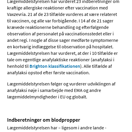
Lægemiddelstyrelsen har vurderet 23 indberetninger om
kraftige allergiske reaktioner efter vaccination med
Vaxzevria. 21 af de 23 tilfælde vurderes at være relateret
til vaccinen, og alle var forbigående. I 14 af de 21 sager
krævede reaktionerne behandling og efterfølgende
observation af personalet på vaccinationsstedet eller i
andet regi. I nogle af disse sager medførte symptomerne
en kortvarig indlæggelse til observation på hospitalet.
Lægemiddelstyrelsen har vurderet, at der i 10 tilfælde er
tale om egentlige anafylaktiske reaktioner (anafylaksi i
henhold til
Brighton klassifikationen
). Alle tilfælde af
anafylaksi opstod efter første vaccination.
Lægemiddelstyrelsen følger og vurderer udviklingen af
anafylaksi nøje i samarbejde med EMA og andre
lægemiddelmyndigheder i EU og globalt.
Indberetninger om blodpropper
Lægemiddelstyrelsen har – ligesom i andre lande -