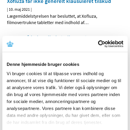
Xofluza får ikke generelt klausuleret tilskud
|
10. maj 2021
|
Lægemiddelstyrelsen har besluttet, at Xofluza,
filmovertrukne tabletter med indhold af
…
Status på behandlede indberetninger om
formodede bivirkninger ved Vaxzevria, uge 18
|
6. maj 2021
|
1.751 indberetninger om formodede bivirkninger ved
Denne hjemmeside bruger cookies
Vaxzevria er behandlet. De fleste er kendte og
…
Vi bruger cookies til at tilpasse vores indhold og
annoncer, til at vise dig funktioner til sociale medier og til
Status på behandlede indberetninger om
at analysere vores trafik. Vi deler også oplysninger om
formodede bivirkninger ved COVID-19 Vaccine
din brug af vores hjemmeside med vores partnere inden
Moderna, uge 18
for sociale medier, annonceringspartnere og
|
6. maj 2021
|
analysepartnere. Vores partnere kan kombinere disse
358 indberetninger om formodede bivirkninger ved
data med andre oplysninger, du har givet dem, eller som
Moderna er behandlet. De fleste er kendte og
…
de har indsamlet fra din brug af deres tjenester.