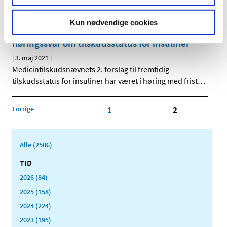
patienterne, hvor de er, i en hurtigere og mere effektiv
…
Kun nødvendige cookies
Medicintilskudsnævnet har modtaget 10 nye
høringssvar om tilskudsstatus for insuliner
|
3. maj 2021
|
Medicintilskudsnævnets 2. forslag til fremtidig
tilskudsstatus for insuliner har været i høring med frist
…
Forrige
1
2
Alle (2506)
TID
2026 (84)
2025 (158)
2024 (224)
2023 (195)