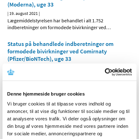
(Moderna), uge 33
|
19. august 2021
|
Lægemiddelstyrelsen har behandlet i alt 1.752
indberetninger om formodede bivirkninger ved
…
Status på behandlede indberetninger om
formodede bivirkninger ved Comirnaty
(Pfizer/BioNTech), uge 33
|
19. august 2021
|
Lægemiddelstyrelsen har behandlet i alt 8.390
indberetninger om formodede bivirkninger ved
…
Denne hjemmeside bruger cookies
Status på behandlede indberetninger om
Vi bruger cookies til at tilpasse vores indhold og
formodede bivirkninger ved Vaxzevria
annoncer, til at vise dig funktioner til sociale medier og til
(AstraZeneca), uge 33
at analysere vores trafik. Vi deler også oplysninger om
|
19. august 2021
|
din brug af vores hjemmeside med vores partnere inden
Lægemiddelstyrelsen har behandlet i alt 3.735
for sociale medier, annonceringspartnere og
indberetninger om formodede bivirkninger ved
…