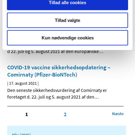
Tillad alle cookies
foretaget d. 22. juli og 5. august 2021 af den
…
Tillad valgte
COVID-19 vaccine sikkerhedsopdatering –
Spikevax (Moderna)
|
17. august 2021
|
Kun nødvendige cookies
Den seneste sikkerhedsvurdering af Spikevax er foretaget
d 22. juli og 5. august 2021 af den europæiske
…
COVID-19 vaccine sikkerhedsopdatering –
Comirnaty (Pfizer-BioNTech)
|
17. august 2021
|
Den seneste sikkerhedsvurdering af Comirnaty er
foretaget d. 22. juli og 5. august 2021 af den
…
1
2
Næste
Alle (2506)