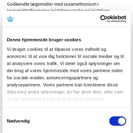
Godkendte lægemidler med suxamethonium i
lægemiddelformerne injektionsvæske og injektions
…
Aduvanz 30 mg trukket tilbage – tjek dine
pakninger og kapsler
Denne hjemmeside bruger cookies
|
9. juni 2023
|
Patienter, der er i behandling med ADHD-medicinen
Vi bruger cookies til at tilpasse vores indhold og
Aduvanz 30 mg fra leverandøren Takeda Pharma, skal
…
annoncer, til at vise dig funktioner til sociale medier og til
at analysere vores trafik. Vi deler også oplysninger om
Systemiske og inhalerede fluorquinolon-
din brug af vores hjemmeside med vores partnere inden
antibiotika: påmindelse om begrænsninger
for sociale medier, annonceringspartnere og
ved brug
analysepartnere. Vores partnere kan kombinere disse
data med andre oplysninger, du har givet dem, eller som
|
9. juni 2023
|
de har indsamlet fra din brug af deres tjenester.
Nye studiedata tyder på, at fluorquinoloner fortsat
ordineres ud over de anbefalede anvendelser.
Samtykkevalg
Nødvendig
Bevilling til at drive Roskilde Dom Apotek
|
8. juni 2023
|