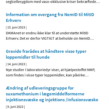
seglcellesygdom med vaso-okklusive kriser bekræftede
…
Information om overgang fra NemID til MitID
Erhverv
|
15. juni 2023
|
DKMAnet er endnu ikke klar til at understøtte MitID
Erhverv. Det er derfor VIGTIGT at beholde sin NemID
…
Gravide frarådes at håndtere visse typer
loppemidler til hunde
|
14. juni 2023
|
Nye studier i laboratoriedyr viser, at hjælpestoffet NMP,
som findes i visse typer loppemidler, kan påvirke
…
Ændring af udleveringsgruppe for
suxamethonium i lægemiddelformerne
injektionsvæske og injektions /infusionsvæske
|
9. juni 2023
|