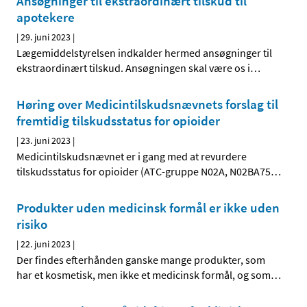
Ansøgninger til ekstraordinært tilskud til
apotekere
|
29. juni 2023
|
Lægemiddelstyrelsen indkalder hermed ansøgninger til
ekstraordinært tilskud. Ansøgningen skal være os i
…
Høring over Medicintilskudsnævnets forslag til
fremtidig tilskudsstatus for opioider
|
23. juni 2023
|
Medicintilskudsnævnet er i gang med at revurdere
tilskudsstatus for opioider (ATC-gruppe N02A, N02BA75
…
Produkter uden medicinsk formål er ikke uden
risiko
|
22. juni 2023
|
Der findes efterhånden ganske mange produkter, som
har et kosmetisk, men ikke et medicinsk formål, og som
…