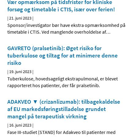
Vær opmærksom på tidsfrister for kliniske
forsøg og timetable i CTIS, især over ferien!
|
21. juni 2023
|
Sponsor/investigator bør have ekstra opmærksomhed på
timetable i CTIS. Ved manglende overholdelse af
…
GAVRETO (pralsetinib): Øget risiko for
tuberkulose og tiltag for at minimere denne
risiko
|
19. juni 2023
|
Tuberkulose, hovedsageligt ekstrapulmonal, er blevet
rapporteret hos patienter, der får pralsetinib.
ADAKVEO ▼ (crizanlizumab): tilbagekaldelse
af EU markedsføringstilladelse grundet
mangel på terapeutisk virkning
|
16. juni 2023
|
Fase III-studiet (STAND) for Adakveo til patienter med