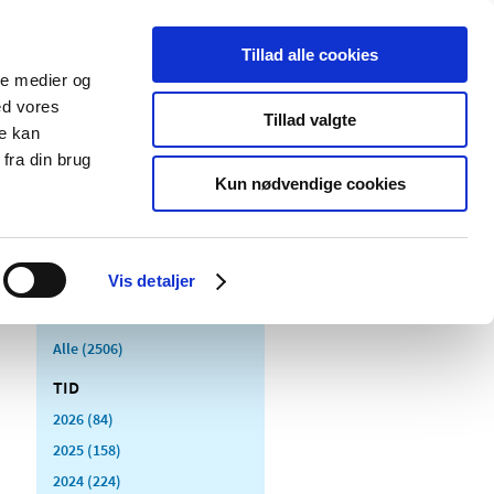
Tillad alle cookies
ale medier og
Udgivelser
Cookies
ed vores
Tillad valgte
re kan
dicinsk
Særlige
fra din brug
styr
produktområder
Kun nødvendige cookies
Vis detaljer
Alle (2506)
TID
2026 (84)
2025 (158)
2024 (224)