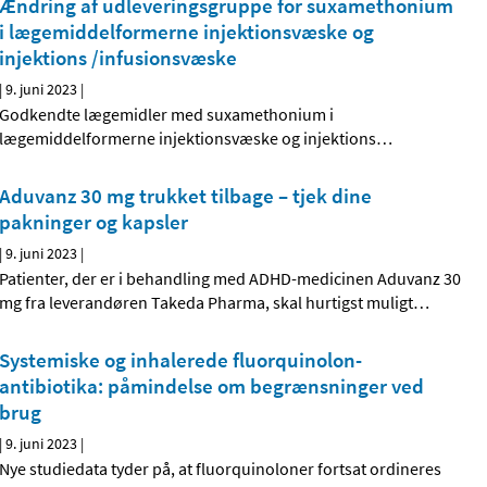
Ændring af udleveringsgruppe for suxamethonium
i lægemiddelformerne injektionsvæske og
injektions /infusionsvæske
|
9. juni 2023
|
Godkendte lægemidler med suxamethonium i
lægemiddelformerne injektionsvæske og injektions
…
Aduvanz 30 mg trukket tilbage – tjek dine
pakninger og kapsler
|
9. juni 2023
|
Patienter, der er i behandling med ADHD-medicinen Aduvanz 30
mg fra leverandøren Takeda Pharma, skal hurtigst muligt
…
Systemiske og inhalerede fluorquinolon-
antibiotika: påmindelse om begrænsninger ved
brug
|
9. juni 2023
|
Nye studiedata tyder på, at fluorquinoloner fortsat ordineres