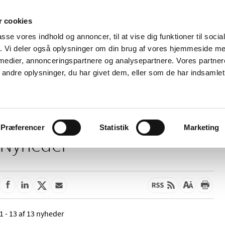
 cookies
passe vores indhold og annoncer, til at vise dig funktioner til soci
Nyheder
Om os
Kontakt
fik. Vi deler også oplysninger om din brug af vores hjemmeside m
 medier, annonceringspartnere og analysepartnere. Vores partne
 og
Tilskud og
Apoteker og salg af
Me
ndre oplysninger, du har givet dem, eller som de har indsamlet 
rmation
priser
medicin
ud
Præferencer
Statistik
Marketing
Nyheder
1 - 13 af 13 nyheder