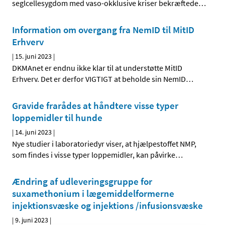
seglcellesygdom med vaso-okklusive kriser bekræftede
…
Information om overgang fra NemID til MitID
Erhverv
|
15. juni 2023
|
DKMAnet er endnu ikke klar til at understøtte MitID
Erhverv. Det er derfor VIGTIGT at beholde sin NemID
…
Gravide frarådes at håndtere visse typer
loppemidler til hunde
|
14. juni 2023
|
Nye studier i laboratoriedyr viser, at hjælpestoffet NMP,
som findes i visse typer loppemidler, kan påvirke
…
Ændring af udleveringsgruppe for
suxamethonium i lægemiddelformerne
injektionsvæske og injektions /infusionsvæske
|
9. juni 2023
|