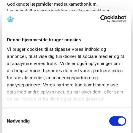
Godkendte lægemidler med suxamethonium i
lægemiddelformerne injektionsvæske og injektions
…
Aduvanz 30 mg trukket tilbage – tjek dine
pakninger og kapsler
Denne hjemmeside bruger cookies
|
9. juni 2023
|
Patienter, der er i behandling med ADHD-medicinen
Vi bruger cookies til at tilpasse vores indhold og
Aduvanz 30 mg fra leverandøren Takeda Pharma, skal
…
annoncer, til at vise dig funktioner til sociale medier og til
at analysere vores trafik. Vi deler også oplysninger om
Systemiske og inhalerede fluorquinolon-
din brug af vores hjemmeside med vores partnere inden
antibiotika: påmindelse om begrænsninger
for sociale medier, annonceringspartnere og
ved brug
analysepartnere. Vores partnere kan kombinere disse
data med andre oplysninger, du har givet dem, eller som
|
9. juni 2023
|
de har indsamlet fra din brug af deres tjenester.
Nye studiedata tyder på, at fluorquinoloner fortsat
ordineres ud over de anbefalede anvendelser.
Samtykkevalg
Nødvendig
Bevilling til at drive Roskilde Dom Apotek
|
8. juni 2023
|