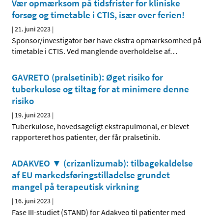
Vær opmærksom på tidsfrister for kliniske
forsøg og timetable i CTIS, især over ferien!
|
21. juni 2023
|
Sponsor/investigator bør have ekstra opmærksomhed på
timetable i CTIS. Ved manglende overholdelse af
…
GAVRETO (pralsetinib): Øget risiko for
tuberkulose og tiltag for at minimere denne
risiko
|
19. juni 2023
|
Tuberkulose, hovedsageligt ekstrapulmonal, er blevet
rapporteret hos patienter, der får pralsetinib.
ADAKVEO ▼ (crizanlizumab): tilbagekaldelse
af EU markedsføringstilladelse grundet
mangel på terapeutisk virkning
|
16. juni 2023
|
Fase III-studiet (STAND) for Adakveo til patienter med