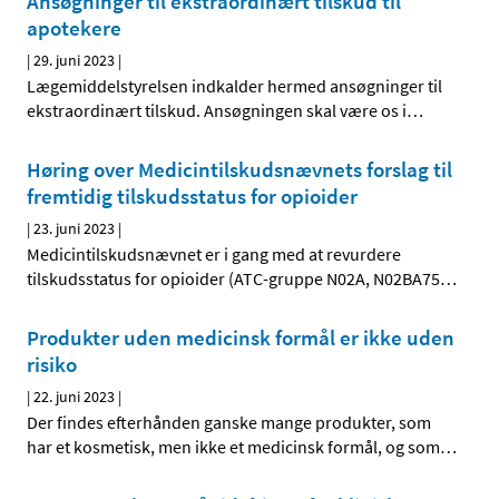
Ansøgninger til ekstraordinært tilskud til
apotekere
|
29. juni 2023
|
Lægemiddelstyrelsen indkalder hermed ansøgninger til
ekstraordinært tilskud. Ansøgningen skal være os i
…
Høring over Medicintilskudsnævnets forslag til
fremtidig tilskudsstatus for opioider
|
23. juni 2023
|
Medicintilskudsnævnet er i gang med at revurdere
tilskudsstatus for opioider (ATC-gruppe N02A, N02BA75
…
Produkter uden medicinsk formål er ikke uden
risiko
|
22. juni 2023
|
Der findes efterhånden ganske mange produkter, som
har et kosmetisk, men ikke et medicinsk formål, og som
…