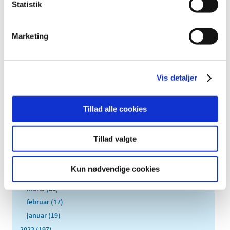
Statistik
2026 (84)
2025 (158)
Marketing
2024 (224)
2023 (195)
december (19)
Vis detaljer
november (30)
oktober (16)
september (12)
Tillad alle cookies
august (11)
juli (6)
Tillad valgte
juni (13)
maj (18)
Kun nødvendige cookies
april (13)
marts (21)
februar (17)
januar (19)
2022 (197)