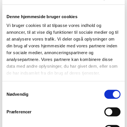
(EMA) har EU-kommissionen godkendt den nye
…
Denne hjemmeside bruger cookies
Anmeldelse af medicinpris- og
sortimentsændringer mellem jul og nytår 2023
Vi bruger cookies til at tilpasse vores indhold og
annoncer, til at vise dig funktioner til sociale medier og til
|
6. september 2023
|
at analysere vores trafik. Vi deler også oplysninger om
Lægemiddelstyrelsen holder lukket mellem jul og nytår.
Det betyder at der ikke er support vedrørende
…
din brug af vores hjemmeside med vores partnere inden
for sociale medier, annonceringspartnere og
analysepartnere. Vores partnere kan kombinere disse
Sundhedsministeren har aktiveret det
data med andre oplysninger, du har givet dem, eller som
statslige lægemiddelberedskab delvist til den
de har indsamlet fra din brug af deres tjenester.
31. december 2023
|
1. september 2023
|
Samtykkevalg
Lægemiddelstyrelsen har indstillet, at
Nødvendig
sundhedsministeren forlænger den delvise aktivering
…
Præferencer
Alle (2506)
TID