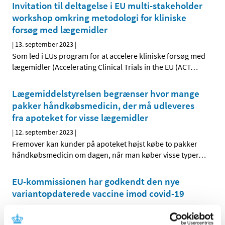
Invitation til deltagelse i EU multi-stakeholder
workshop omkring metodologi for kliniske
forsøg med lægemidler
|
13. september 2023
|
Som led i EUs program for at accelere kliniske forsøg med
lægemidler (Accelerating Clinical Trials in the EU (ACT
…
Lægemiddelstyrelsen begrænser hvor mange
pakker håndkøbsmedicin, der må udleveres
fra apoteket for visse lægemidler
|
12. september 2023
|
Fremover kan kunder på apoteket højst købe to pakker
håndkøbsmedicin om dagen, når man køber visse typer
…
EU-kommissionen har godkendt den nye
variantopdaterede vaccine imod covid-19
|
11. september 2023
|
Efter indstilling fra Det Europæiske Lægemiddelagentur