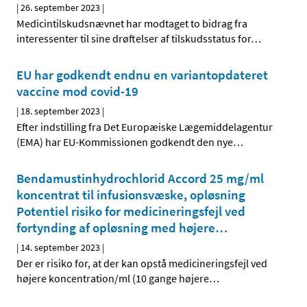
|
26. september 2023
|
Medicintilskudsnævnet har modtaget to bidrag fra
interessenter til sine drøftelser af tilskudsstatus for
…
EU har godkendt endnu en variantopdateret
vaccine mod covid-19
|
18. september 2023
|
Efter indstilling fra Det Europæiske Lægemiddelagentur
(EMA) har EU-Kommissionen godkendt den nye
…
Bendamustinhydrochlorid Accord 25 mg/ml
koncentrat til infusionsvæske, opløsning
Potentiel risiko for medicineringsfejl ved
fortynding af opløsning med højere
…
|
14. september 2023
|
Der er risiko for, at der kan opstå medicineringsfejl ved
højere koncentration/ml (10 gange højere
…