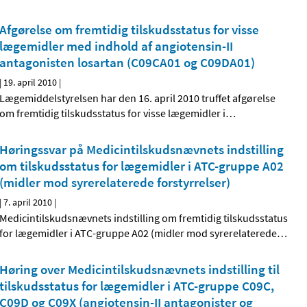
Afgørelse om fremtidig tilskudsstatus for visse
lægemidler med indhold af angiotensin-II
antagonisten losartan (C09CA01 og C09DA01)
|
19. april 2010
|
Lægemiddelstyrelsen har den 16. april 2010 truffet afgørelse
om fremtidig tilskudsstatus for visse lægemidler i
…
Høringssvar på Medicintilskudsnævnets indstilling
om tilskudsstatus for lægemidler i ATC-gruppe A02
(midler mod syrerelaterede forstyrrelser)
|
7. april 2010
|
Medicintilskudsnævnets indstilling om fremtidig tilskudsstatus
for lægemidler i ATC-gruppe A02 (midler mod syrerelaterede
…
Høring over Medicintilskudsnævnets indstilling til
tilskudsstatus for lægemidler i ATC-gruppe C09C,
C09D og C09X (angiotensin-II antagonister og