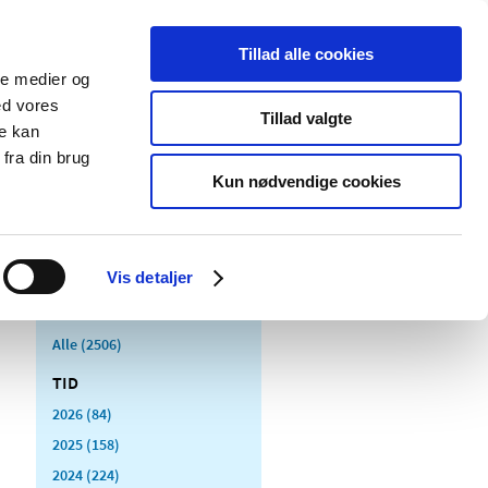
Tillad alle cookies
ale medier og
Udgivelser
Cookies
ed vores
Tillad valgte
re kan
dicinsk
Særlige
fra din brug
styr
produktområder
Kun nødvendige cookies
Vis detaljer
Alle (2506)
TID
2026 (84)
2025 (158)
2024 (224)