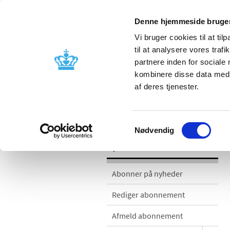
Denne hjemmeside bruger
Vi bruger cookies til at til
til at analysere vores tra
partnere inden for sociale
Godkendelse og
Bivirkninger
kombinere disse data med a
kontrol
produktinfo
af deres tjenester.
Nyheder
Samtykkevalg
Nødvendig
Nyheder
Abonner på nyheder
Rediger abonnement
Afmeld abonnement