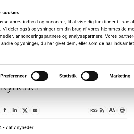
 cookies
passe vores indhold og annoncer, til at vise dig funktioner til soci
Nyheder
Om os
Kontakt
fik. Vi deler også oplysninger om din brug af vores hjemmeside m
 medier, annonceringspartnere og analysepartnere. Vores partne
 og
Tilskud og
Apoteker og salg af
Me
ndre oplysninger, du har givet dem, eller som de har indsamlet 
rmation
priser
medicin
ud
Præferencer
Statistik
Marketing
Nyheder
1 - 7 af 7 nyheder