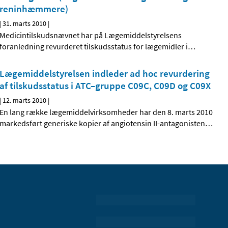
reninhæmmere)
|
31. marts 2010
|
Medicintilskudsnævnet har på Lægemiddelstyrelsens
foranledning revurderet tilskudsstatus for lægemidler i
…
Lægemiddelstyrelsen indleder ad hoc revurdering
af tilskudsstatus i ATC–gruppe C09C, C09D og C09X
|
12. marts 2010
|
En lang række lægemiddelvirksomheder har den 8. marts 2010
markedsført generiske kopier af angiotensin II-antagonisten
…