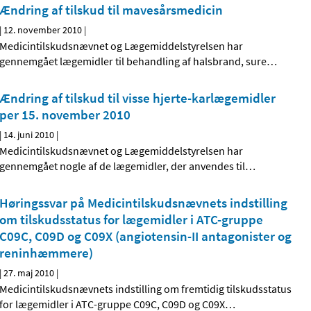
Ændring af tilskud til mavesårsmedicin
|
12. november 2010
|
Medicintilskudsnævnet og Lægemiddelstyrelsen har
gennemgået lægemidler til behandling af halsbrand, sure
…
Ændring af tilskud til visse hjerte-karlægemidler
per 15. november 2010
|
14. juni 2010
|
Medicintilskudsnævnet og Lægemiddelstyrelsen har
gennemgået nogle af de lægemidler, der anvendes til
…
Høringssvar på Medicintilskudsnævnets indstilling
om tilskudsstatus for lægemidler i ATC-gruppe
C09C, C09D og C09X (angiotensin-II antagonister og
reninhæmmere)
|
27. maj 2010
|
Medicintilskudsnævnets indstilling om fremtidig tilskudsstatus
for lægemidler i ATC-gruppe C09C, C09D og C09X
…