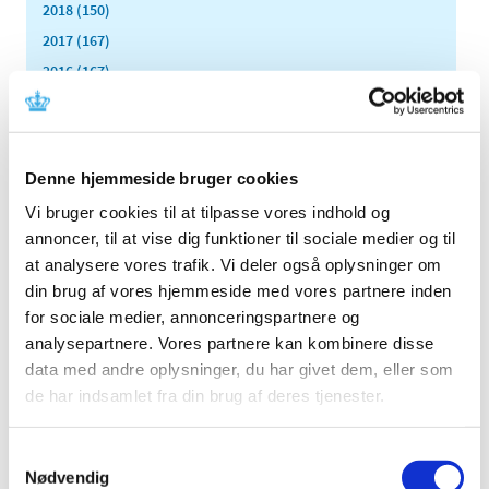
2018 (150)
2017 (167)
2016 (167)
2015 (33)
2014 (44)
december (3)
Denne hjemmeside bruger cookies
november (3)
Vi bruger cookies til at tilpasse vores indhold og
oktober (1)
annoncer, til at vise dig funktioner til sociale medier og til
september (7)
at analysere vores trafik. Vi deler også oplysninger om
august (4)
din brug af vores hjemmeside med vores partnere inden
juli (2)
for sociale medier, annonceringspartnere og
juni (8)
analysepartnere. Vores partnere kan kombinere disse
maj (2)
data med andre oplysninger, du har givet dem, eller som
april (2)
de har indsamlet fra din brug af deres tjenester.
marts (3)
februar (6)
Samtykkevalg
januar (3)
Nødvendig