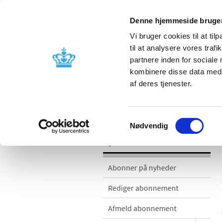
Denne hjemmeside bruger
Vi bruger cookies til at til
til at analysere vores tra
partnere inden for sociale
Godkendelse og
Bivirkninger
kombinere disse data med a
kontrol
produktinfo
af deres tjenester.
Nyheder
Samtykkevalg
Nødvendig
Nyheder
Abonner på nyheder
Rediger abonnement
Afmeld abonnement