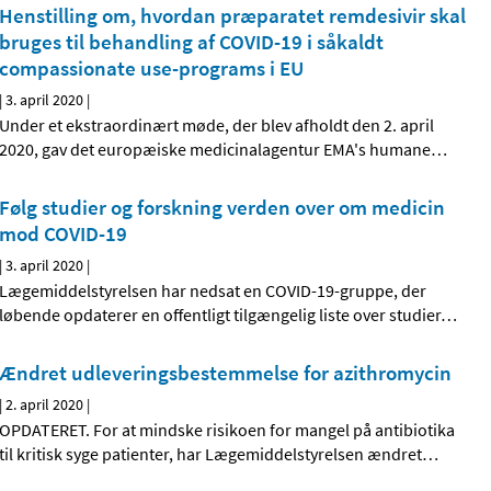
Henstilling om, hvordan præparatet remdesivir skal
bruges til behandling af COVID-19 i såkaldt
compassionate use-programs i EU
|
3. april 2020
|
Under et ekstraordinært møde, der blev afholdt den 2. april
2020, gav det europæiske medicinalagentur EMA's humane
…
Følg studier og forskning verden over om medicin
mod COVID-19
|
3. april 2020
|
Lægemiddelstyrelsen har nedsat en COVID-19-gruppe, der
løbende opdaterer en offentligt tilgængelig liste over studier
…
Ændret udleveringsbestemmelse for azithromycin
|
2. april 2020
|
OPDATERET. For at mindske risikoen for mangel på antibiotika
til kritisk syge patienter, har Lægemiddelstyrelsen ændret
…