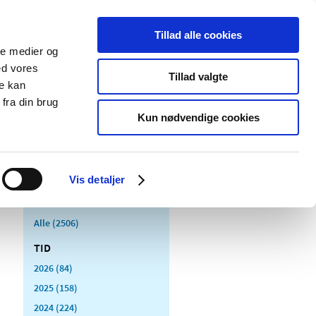
Tillad alle cookies
ale medier og
Udgivelser
Cookies
ed vores
Tillad valgte
re kan
dicinsk
Særlige
fra din brug
styr
produktområder
Kun nødvendige cookies
Vis detaljer
Alle (2506)
TID
2026 (84)
2025 (158)
2024 (224)