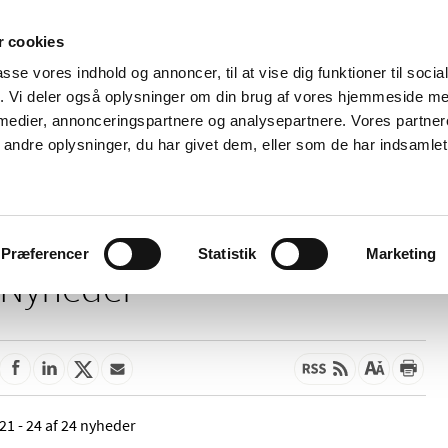
 cookies
passe vores indhold og annoncer, til at vise dig funktioner til soci
Nyheder
Om os
Kontakt
fik. Vi deler også oplysninger om din brug af vores hjemmeside m
 medier, annonceringspartnere og analysepartnere. Vores partne
 og
Tilskud og
Apoteker og salg af
Me
ndre oplysninger, du har givet dem, eller som de har indsamlet 
rmation
priser
medicin
ud
Præferencer
Statistik
Marketing
Nyheder
21 - 24 af 24 nyheder