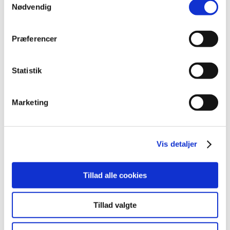
marts (10)
Nødvendig
februar (4)
januar (2)
Præferencer
2012 (44)
2011 (13)
Statistik
2010 (7)
2009 (14)
Marketing
2008 (8)
2007 (3)
2006 (9)
Vis detaljer
2005 (2)
Tillad alle cookies
Links
Meddelelser om forsyning af medicin til mennesker og dyr
Tillad valgte
(med søgefunktion)
Sikkerhedsmeddelelser om medicinsk udstyr