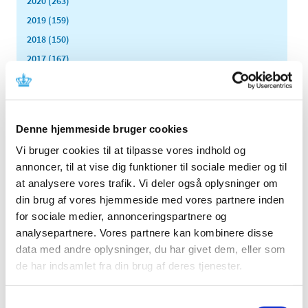
2020 (263)
2019 (159)
2018 (150)
2017 (167)
2016 (167)
2015 (33)
2014 (44)
Denne hjemmeside bruger cookies
2013 (49)
Vi bruger cookies til at tilpasse vores indhold og
december (4)
annoncer, til at vise dig funktioner til sociale medier og til
november (5)
at analysere vores trafik. Vi deler også oplysninger om
oktober (3)
din brug af vores hjemmeside med vores partnere inden
september (6)
for sociale medier, annonceringspartnere og
august (2)
analysepartnere. Vores partnere kan kombinere disse
juli (2)
data med andre oplysninger, du har givet dem, eller som
juni (2)
de har indsamlet fra din brug af deres tjenester.
maj (3)
april (6)
Samtykkevalg