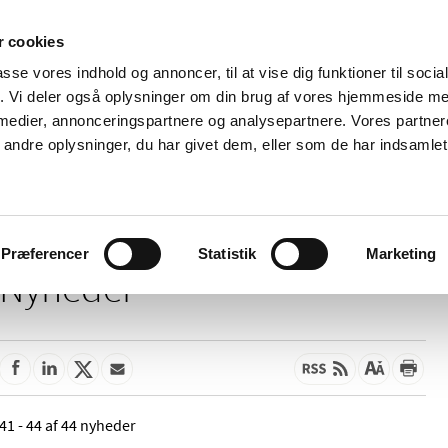
 cookies
passe vores indhold og annoncer, til at vise dig funktioner til soci
Nyheder
Om os
Kontakt
fik. Vi deler også oplysninger om din brug af vores hjemmeside m
 medier, annonceringspartnere og analysepartnere. Vores partne
 og
Tilskud og
Apoteker og salg af
Me
ndre oplysninger, du har givet dem, eller som de har indsamlet 
rmation
priser
medicin
ud
Præferencer
Statistik
Marketing
Nyheder
41 - 44 af 44 nyheder