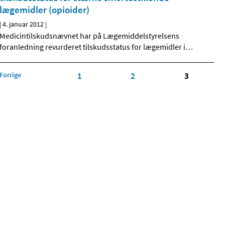
lægemidler (opioider)
|
4. januar 2012
|
Medicintilskudsnævnet har på Lægemiddelstyrelsens
foranledning revurderet tilskudsstatus for lægemidler i
…
Forrige
1
2
3