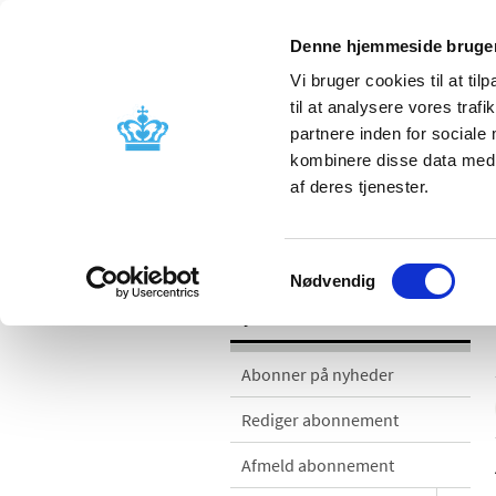
Denne hjemmeside bruger
Vi bruger cookies til at til
til at analysere vores tra
partnere inden for sociale
Godkendelse og
Bivirkninger
kombinere disse data med a
kontrol
produktinfo
af deres tjenester.
Nyheder
Samtykkevalg
Nødvendig
Nyheder
Abonner på nyheder
Rediger abonnement
Afmeld abonnement