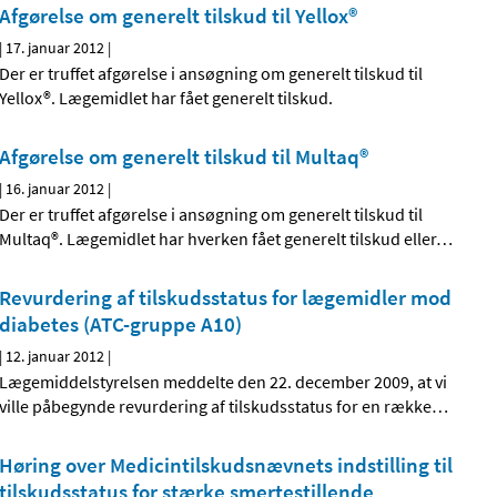
Afgørelse om generelt tilskud til Yellox®
|
17. januar 2012
|
Der er truffet afgørelse i ansøgning om generelt tilskud til
Yellox®. Lægemidlet har fået generelt tilskud.
Afgørelse om generelt tilskud til Multaq®
|
16. januar 2012
|
Der er truffet afgørelse i ansøgning om generelt tilskud til
Multaq®. Lægemidlet har hverken fået generelt tilskud eller
…
Revurdering af tilskudsstatus for lægemidler mod
diabetes (ATC-gruppe A10)
|
12. januar 2012
|
Lægemiddelstyrelsen meddelte den 22. december 2009, at vi
ville påbegynde revurdering af tilskudsstatus for en række
…
Høring over Medicintilskudsnævnets indstilling til
tilskudsstatus for stærke smertestillende