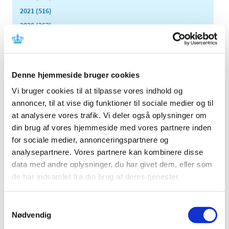
2021 (516)
2020 (263)
2019 (159)
2018 (150)
2017 (167)
Denne hjemmeside bruger cookies
2016 (167)
Vi bruger cookies til at tilpasse vores indhold og
2015 (33)
annoncer, til at vise dig funktioner til sociale medier og til
2014 (44)
at analysere vores trafik. Vi deler også oplysninger om
2013 (49)
din brug af vores hjemmeside med vores partnere inden
2012 (44)
for sociale medier, annonceringspartnere og
analysepartnere. Vores partnere kan kombinere disse
2011 (13)
data med andre oplysninger, du har givet dem, eller som
2010 (7)
de har indsamlet fra din brug af deres tjenester.
2009 (14)
december (2)
Samtykkevalg
november (1)
Nødvendig
oktober (1)