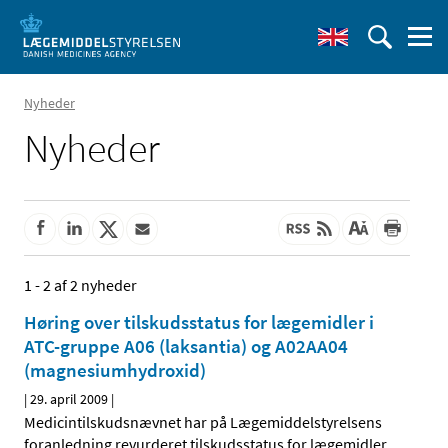
Nyheder
Nyheder
1 - 2 af 2 nyheder
Høring over tilskudsstatus for lægemidler i
ATC-gruppe A06 (laksantia) og A02AA04
(magnesiumhydroxid)
|
29. april 2009
|
Medicintilskudsnævnet har på Lægemiddelstyrelsens
foranledning revurderet tilskudsstatus for lægemidler,
…