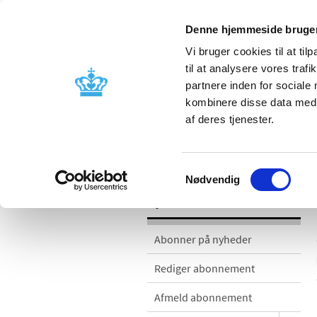
Denne hjemmeside bruger
Vi bruger cookies til at til
til at analysere vores tra
partnere inden for sociale
Godkendelse og
Bivirkninger
kombinere disse data med a
kontrol
produktinfo
af deres tjenester.
Nyheder
Samtykkevalg
Nødvendig
Nyheder
Abonner på nyheder
Rediger abonnement
Afmeld abonnement