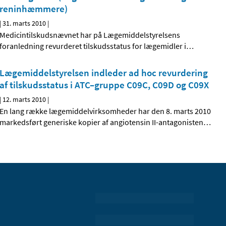
reninhæmmere)
|
31. marts 2010
|
Medicintilskudsnævnet har på Lægemiddelstyrelsens
foranledning revurderet tilskudsstatus for lægemidler i
…
Lægemiddelstyrelsen indleder ad hoc revurdering
af tilskudsstatus i ATC–gruppe C09C, C09D og C09X
|
12. marts 2010
|
En lang række lægemiddelvirksomheder har den 8. marts 2010
markedsført generiske kopier af angiotensin II-antagonisten
…