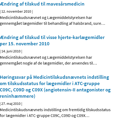
Ændring af tilskud til mavesårsmedicin
|
12. november 2010
|
Medicintilskudsnævnet og Lægemiddelstyrelsen har
gennemgået lægemidler til behandling af halsbrand, sure
…
Ændring af tilskud til visse hjerte-karlægemidler
per 15. november 2010
|
14. juni 2010
|
Medicintilskudsnævnet og Lægemiddelstyrelsen har
gennemgået nogle af de lægemidler, der anvendes til
…
Høringssvar på Medicintilskudsnævnets indstilling
om tilskudsstatus for lægemidler i ATC-gruppe
C09C, C09D og C09X (angiotensin-II antagonister og
reninhæmmere)
|
27. maj 2010
|
Medicintilskudsnævnets indstilling om fremtidig tilskudsstatus
for lægemidler i ATC-gruppe C09C, C09D og C09X
…