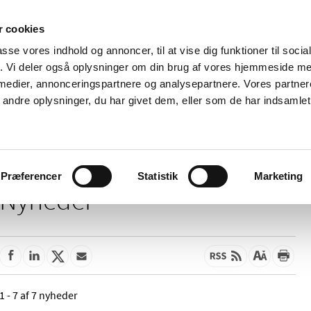
 cookies
passe vores indhold og annoncer, til at vise dig funktioner til soci
Nyheder
Om os
Kontakt
fik. Vi deler også oplysninger om din brug af vores hjemmeside m
 medier, annonceringspartnere og analysepartnere. Vores partne
 og
Tilskud og
Apoteker og salg af
Me
ndre oplysninger, du har givet dem, eller som de har indsamlet 
rmation
priser
medicin
ud
Præferencer
Statistik
Marketing
Nyheder
1 - 7 af 7 nyheder