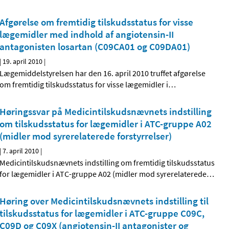
Afgørelse om fremtidig tilskudsstatus for visse
lægemidler med indhold af angiotensin-II
antagonisten losartan (C09CA01 og C09DA01)
|
19. april 2010
|
Lægemiddelstyrelsen har den 16. april 2010 truffet afgørelse
om fremtidig tilskudsstatus for visse lægemidler i
…
Høringssvar på Medicintilskudsnævnets indstilling
om tilskudsstatus for lægemidler i ATC-gruppe A02
(midler mod syrerelaterede forstyrrelser)
|
7. april 2010
|
Medicintilskudsnævnets indstilling om fremtidig tilskudsstatus
for lægemidler i ATC-gruppe A02 (midler mod syrerelaterede
…
Høring over Medicintilskudsnævnets indstilling til
tilskudsstatus for lægemidler i ATC-gruppe C09C,
C09D og C09X (angiotensin-II antagonister og