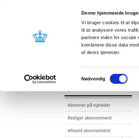
Denne hjemmeside bruger
Vi bruger cookies til at til
til at analysere vores tra
partnere inden for sociale
Godkendelse og
Bivirkninger
kombinere disse data med a
kontrol
produktinfo
af deres tjenester.
Nyheder
Samtykkevalg
Nødvendig
Nyheder
Abonner på nyheder
Rediger abonnement
Afmeld abonnement