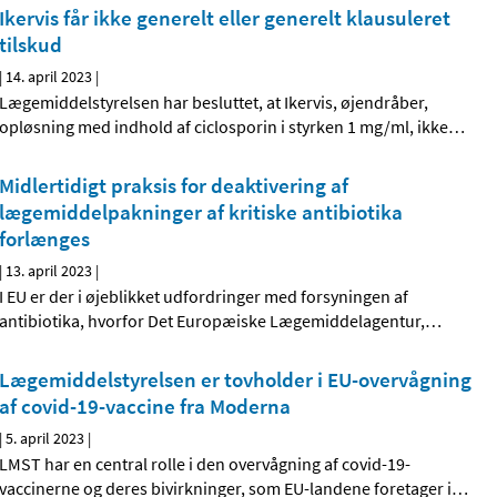
Ikervis får ikke generelt eller generelt klausuleret
tilskud
|
14. april 2023
|
Lægemiddelstyrelsen har besluttet, at Ikervis, øjendråber,
opløsning med indhold af ciclosporin i styrken 1 mg/ml, ikke
…
Midlertidigt praksis for deaktivering af
lægemiddelpakninger af kritiske antibiotika
forlænges
|
13. april 2023
|
I EU er der i øjeblikket udfordringer med forsyningen af
antibiotika, hvorfor Det Europæiske Lægemiddelagentur,
…
Lægemiddelstyrelsen er tovholder i EU-overvågning
af covid-19-vaccine fra Moderna
|
5. april 2023
|
LMST har en central rolle i den overvågning af covid-19-
vaccinerne og deres bivirkninger, som EU-landene foretager i
…