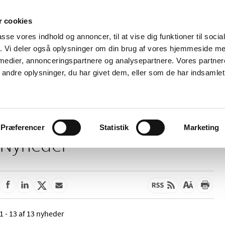
 cookies
passe vores indhold og annoncer, til at vise dig funktioner til soci
Nyheder
Om os
Kontakt
fik. Vi deler også oplysninger om din brug af vores hjemmeside m
 medier, annonceringspartnere og analysepartnere. Vores partne
 og
Tilskud og
Apoteker og salg af
Me
ndre oplysninger, du har givet dem, eller som de har indsamlet 
rmation
priser
medicin
ud
Præferencer
Statistik
Marketing
Nyheder
1 - 13 af 13 nyheder