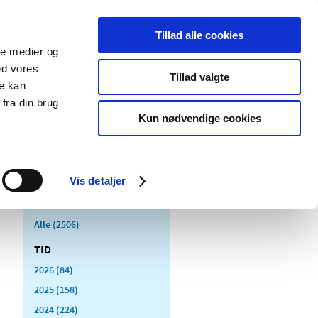
Tillad alle cookies
ale medier og
Udgivelser
Cookies
ed vores
Tillad valgte
re kan
dicinsk
Særlige
fra din brug
styr
produktområder
Kun nødvendige cookies
Vis detaljer
Alle (2506)
TID
2026 (84)
2025 (158)
2024 (224)