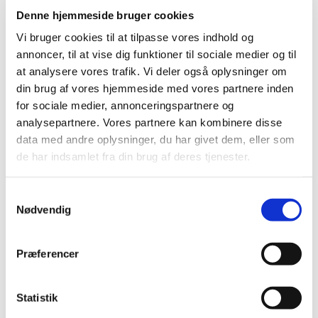
2017 (167)
Denne hjemmeside bruger cookies
2016 (167)
Vi bruger cookies til at tilpasse vores indhold og
2015 (33)
annoncer, til at vise dig funktioner til sociale medier og til
2014 (44)
at analysere vores trafik. Vi deler også oplysninger om
din brug af vores hjemmeside med vores partnere inden
2013 (49)
for sociale medier, annonceringspartnere og
2012 (44)
analysepartnere. Vores partnere kan kombinere disse
2011 (13)
data med andre oplysninger, du har givet dem, eller som
2010 (7)
de har indsamlet fra din brug af deres tjenester.
2009 (14)
2008 (8)
Samtykkevalg
2007 (3)
Nødvendig
2006 (9)
2005 (2)
Præferencer
november (1)
juni (1)
Statistik