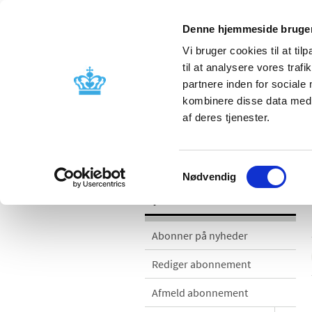
Denne hjemmeside bruger
Vi bruger cookies til at til
til at analysere vores tra
partnere inden for sociale
Godkendelse og
Bivirkninger
kombinere disse data med a
kontrol
produktinfo
af deres tjenester.
Nyheder
Samtykkevalg
Nødvendig
Nyheder
Abonner på nyheder
Rediger abonnement
Afmeld abonnement