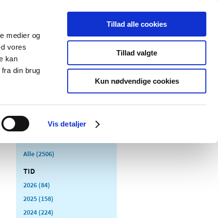
Tillad alle cookies
ale medier og
Udgivelser
Cookies
ed vores
Tillad valgte
re kan
dicinsk
Særlige
fra din brug
styr
produktområder
Kun nødvendige cookies
Vis detaljer
Alle (2506)
TID
2026 (84)
2025 (158)
2024 (224)