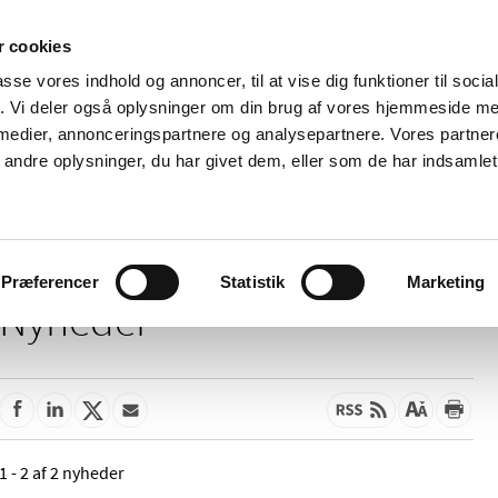
 cookies
passe vores indhold og annoncer, til at vise dig funktioner til soci
Nyheder
Om os
Kontakt
fik. Vi deler også oplysninger om din brug af vores hjemmeside m
 medier, annonceringspartnere og analysepartnere. Vores partne
 og
Tilskud og
Apoteker og salg af
Me
ndre oplysninger, du har givet dem, eller som de har indsamlet 
rmation
priser
medicin
ud
Præferencer
Statistik
Marketing
Nyheder
1 - 2 af 2 nyheder