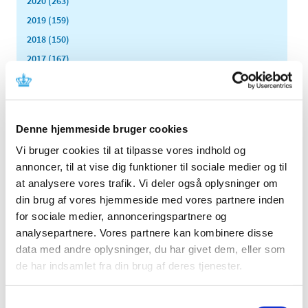
2020 (263)
2019 (159)
2018 (150)
2017 (167)
2016 (167)
2015 (33)
2014 (44)
Denne hjemmeside bruger cookies
2013 (49)
Vi bruger cookies til at tilpasse vores indhold og
2012 (44)
annoncer, til at vise dig funktioner til sociale medier og til
december (2)
at analysere vores trafik. Vi deler også oplysninger om
november (6)
din brug af vores hjemmeside med vores partnere inden
oktober (4)
for sociale medier, annonceringspartnere og
september (7)
analysepartnere. Vores partnere kan kombinere disse
august (1)
data med andre oplysninger, du har givet dem, eller som
juli (5)
de har indsamlet fra din brug af deres tjenester.
juni (3)
maj (1)
Samtykkevalg