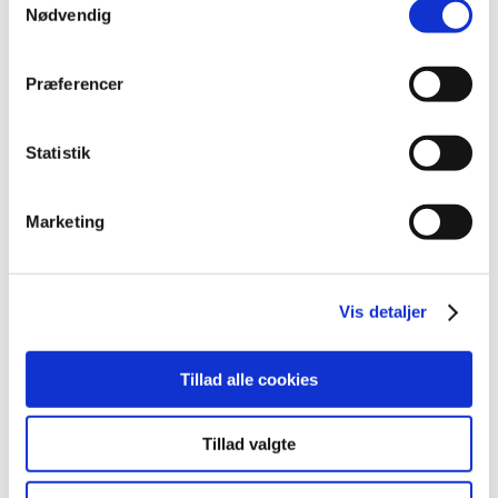
april (3)
Nødvendig
marts (3)
februar (3)
Præferencer
januar (6)
2011 (13)
Statistik
2010 (7)
2009 (14)
Marketing
2008 (8)
2007 (3)
2006 (9)
Vis detaljer
2005 (2)
Tillad alle cookies
Links
Meddelelser om forsyning af medicin til mennesker og dyr
Tillad valgte
(med søgefunktion)
Sikkerhedsmeddelelser om medicinsk udstyr