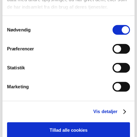
2026 (84)
de har indsamlet fra din brug af deres tjenester.
2025 (158)
2024 (224)
Samtykkevalg
2023 (195)
Nødvendig
2022 (197)
2021 (516)
Præferencer
2020 (263)
2019 (159)
Statistik
2018 (150)
december (12)
november (10)
Marketing
oktober (16)
september (11)
august (6)
Vis detaljer
juli (8)
juni (13)
Tillad alle cookies
maj (18)