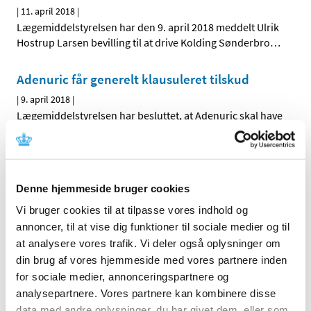
|
11. april 2018
|
Lægemiddelstyrelsen har den 9. april 2018 meddelt Ulrik
Hostrup Larsen bevilling til at drive Kolding Sønderbro
…
Adenuric får generelt klausuleret tilskud
|
9. april 2018
|
Lægemiddelstyrelsen har besluttet, at Adenuric skal have
generelt klausuleret tilskud med virkning fra 23. april
…
Akupunkturnåle med falske CE-mærker
|
6. april 2018
|
Denne hjemmeside bruger cookies
Sterile akupunkturnåle med falsk CE-mærke sælges på
Vi bruger cookies til at tilpasse vores indhold og
nettet. Vær opmærksom på produkterne, da der ikke
…
annoncer, til at vise dig funktioner til sociale medier og til
at analysere vores trafik. Vi deler også oplysninger om
din brug af vores hjemmeside med vores partnere inden
Alle (2506)
for sociale medier, annonceringspartnere og
TID
analysepartnere. Vores partnere kan kombinere disse
data med andre oplysninger, du har givet dem, eller som