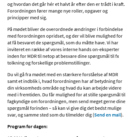
og hvordan det går hér et halvt år efter den er trådt i kraft.
Forordningen fører mange nye roller, opgaver og
principper med sig.
På mødet bliver de overordnede ændringer i forbindelse
med forordningen opridset, og der vil blive mulighed for
at få besvaret de spørgsmål, som du måtte have. Vi har
inviteret en række af vores interne hands on-eksperter
inden for MDR til netop at besvare dine spørgsmål til fx
tolkning og forskellige problemstillinger.
Du vil gå fra mødet med en stærkere forståelse af MDR
samt et indblik i, hvad forordningen har af betydning for
din virksomheds område og hvad du kan arbejde videre
med i fremtiden. Du får mulighed for at stille spørgsmål til
fagkyndige om forordningen, men send meget gerne dine
spørgsmål forinden – så kan vi give dig det bedst mulige
svar, og samme sted som du tilmelder dig (
Send en mail
).
Program for dagen: