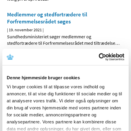
Medlemmer og stedfortrædere til
Forfremmelsesrådet søges
|
19. november 2021
|
Sundhedsministeriet søger medlemmer og
stedfortrædere til Forfremmelsesrådet med tiltrædelse
…
Alle (342)
TID
Denne hjemmeside bruger cookies
2026 (2)
Vi bruger cookies til at tilpasse vores indhold og
2025 (13)
annoncer, til at vise dig funktioner til sociale medier og til
2024 (30)
at analysere vores trafik. Vi deler også oplysninger om
2023 (49)
din brug af vores hjemmeside med vores partnere inden
for sociale medier, annonceringspartnere og
2022 (35)
analysepartnere. Vores partnere kan kombinere disse
2021 (23)
data med andre oplysninger, du har givet dem, eller som
november (2)