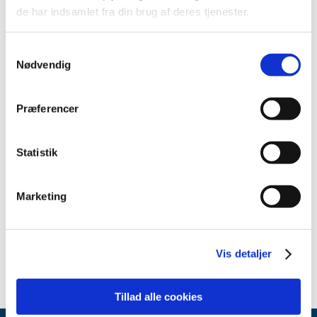
de har indsamlet fra din brug af deres tjenester.
oktober (2)
september (5)
Samtykkevalg
august (2)
Nødvendig
juni (1)
maj (4)
Præferencer
april (3)
marts (2)
februar (2)
Statistik
2020 (49)
2019 (35)
Marketing
2018 (40)
2017 (36)
2016 (30)
Vis detaljer
Tillad alle cookies