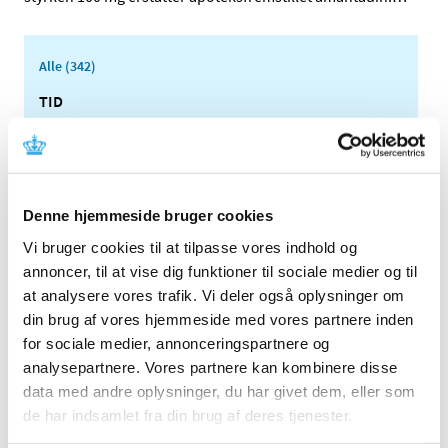
Alle (342)
TID
2026 (2)
2025 (13)
2024 (30)
2023 (49)
Denne hjemmeside bruger cookies
2022 (35)
Vi bruger cookies til at tilpasse vores indhold og
2021 (23)
annoncer, til at vise dig funktioner til sociale medier og til
at analysere vores trafik. Vi deler også oplysninger om
2020 (49)
din brug af vores hjemmeside med vores partnere inden
december (1)
for sociale medier, annonceringspartnere og
november (8)
analysepartnere. Vores partnere kan kombinere disse
oktober (1)
data med andre oplysninger, du har givet dem, eller som
september (2)
de har indsamlet fra din brug af deres tjenester.
august (10)