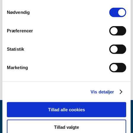
juli (2)
Samtykkevalg
juni (2)
Nødvendig
maj (5)
april (4)
Præferencer
marts (8)
januar (6)
2019 (35)
Statistik
2018 (40)
2017 (36)
Marketing
2016 (30)
Vis detaljer
Tillad alle cookies
Tillad valgte