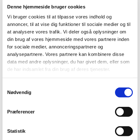
|
1. november 2018
|
Denne hjemmeside bruger cookies
Lægemiddelstyrelsen har den 22. oktober 2018 meddelt
Vi bruger cookies til at tilpasse vores indhold og
Kenneth B. Lokind bevilling til at drive Valby Apotek.
annoncer, til at vise dig funktioner til sociale medier og til
at analysere vores trafik. Vi deler også oplysninger om
din brug af vores hjemmeside med vores partnere inden
Alle (342)
for sociale medier, annonceringspartnere og
TID
analysepartnere. Vores partnere kan kombinere disse
2026 (2)
data med andre oplysninger, du har givet dem, eller som
2025 (13)
de har indsamlet fra din brug af deres tjenester.
2024 (30)
2023 (49)
Samtykkevalg
Nødvendig
2022 (35)
2021 (23)
Præferencer
2020 (49)
2019 (35)
2018 (40)
Statistik
december (3)