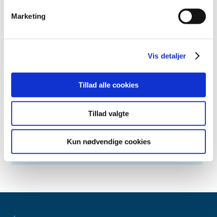
november (5)
Marketing
oktober (6)
august (3)
juli (1)
Vis detaljer
juni (4)
maj (5)
april (2)
Tillad alle cookies
marts (1)
februar (6)
Tillad valgte
januar (4)
2017 (36)
Kun nødvendige cookies
2016 (30)