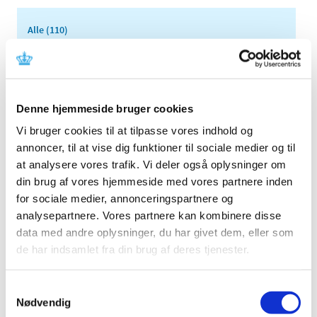
Alle (110)
TID
2024 (5)
december (1)
Denne hjemmeside bruger cookies
september (1)
juli (2)
Vi bruger cookies til at tilpasse vores indhold og
annoncer, til at vise dig funktioner til sociale medier og til
juni (1)
at analysere vores trafik. Vi deler også oplysninger om
2023 (4)
din brug af vores hjemmeside med vores partnere inden
2022 (3)
for sociale medier, annonceringspartnere og
2021 (1)
analysepartnere. Vores partnere kan kombinere disse
2020 (15)
data med andre oplysninger, du har givet dem, eller som
2019 (30)
de har indsamlet fra din brug af deres tjenester.
2018 (16)
2017 (12)
Samtykkevalg
Nødvendig
2016 (24)