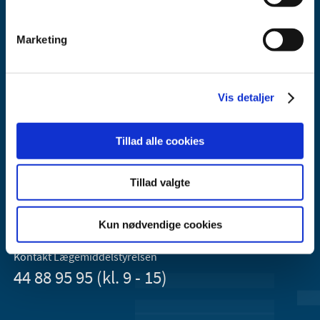
Marketing
Vis detaljer
Lægemiddelstyrelsen
Axel Heides Gade 1
Tillad alle cookies
2300 København S
Email:
dkma@dkma.dk
Tillad valgte
Lægemiddelstyrelsen er en del af
Sundheds- og Kirkeministeriet.
Kun nødvendige cookies
Kontakt Lægemiddelstyrelsen
44 88 95 95 (kl. 9 - 15)