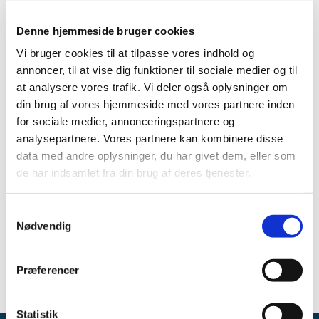
TID
2026 (5)
Denne hjemmeside bruger cookies
2025 (8)
Vi bruger cookies til at tilpasse vores indhold og
annoncer, til at vise dig funktioner til sociale medier og til
2024 (11)
at analysere vores trafik. Vi deler også oplysninger om
2023 (7)
din brug af vores hjemmeside med vores partnere inden
2022 (2)
for sociale medier, annonceringspartnere og
2021 (15)
analysepartnere. Vores partnere kan kombinere disse
2020 (32)
data med andre oplysninger, du har givet dem, eller som
2019 (12)
de har indsamlet fra din brug af deres tjenester.
2018 (25)
2017 (24)
Samtykkevalg
Nødvendig
2016 (19)
2013 (2)
Præferencer
Statistik