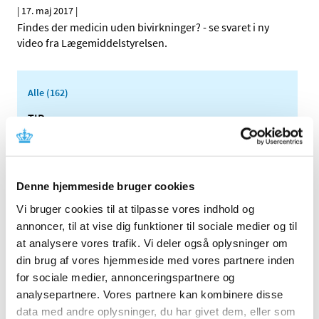
|
17. maj 2017
|
Findes der medicin uden bivirkninger? - se svaret i ny
video fra Lægemiddelstyrelsen.
Alle (162)
TID
2026 (5)
2025 (8)
2024 (11)
Denne hjemmeside bruger cookies
2023 (7)
Vi bruger cookies til at tilpasse vores indhold og
2022 (2)
annoncer, til at vise dig funktioner til sociale medier og til
2021 (15)
at analysere vores trafik. Vi deler også oplysninger om
2020 (32)
din brug af vores hjemmeside med vores partnere inden
for sociale medier, annonceringspartnere og
2019 (12)
analysepartnere. Vores partnere kan kombinere disse
2018 (25)
data med andre oplysninger, du har givet dem, eller som
2017 (24)