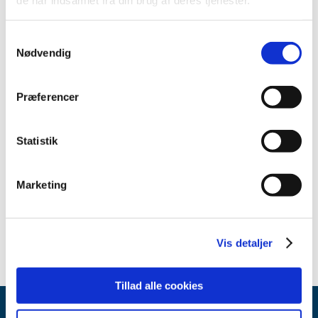
oktober (1)
september (2)
Samtykkevalg
juli (2)
Nødvendig
juni (1)
maj (5)
Præferencer
april (1)
marts (5)
Statistik
februar (3)
januar (2)
2017 (24)
Marketing
2016 (19)
2013 (2)
Vis detaljer
Tillad alle cookies