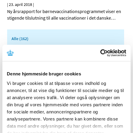
|
23. april 2018
|
Ny årsrapport for børnevaccinationsprogrammet viser en
stigende tilslutning til alle vaccinationer i det danske
…
Alle (162)
TID
2026 (5)
2025 (8)
Denne hjemmeside bruger cookies
2024 (11)
2023 (7)
Vi bruger cookies til at tilpasse vores indhold og
annoncer, til at vise dig funktioner til sociale medier og til
2022 (2)
at analysere vores trafik. Vi deler også oplysninger om
2021 (15)
din brug af vores hjemmeside med vores partnere inden
2020 (32)
for sociale medier, annonceringspartnere og
2019 (12)
analysepartnere. Vores partnere kan kombinere disse
2018 (25)
data med andre oplysninger, du har givet dem, eller som
december (3)
de har indsamlet fra din brug af deres tjenester.