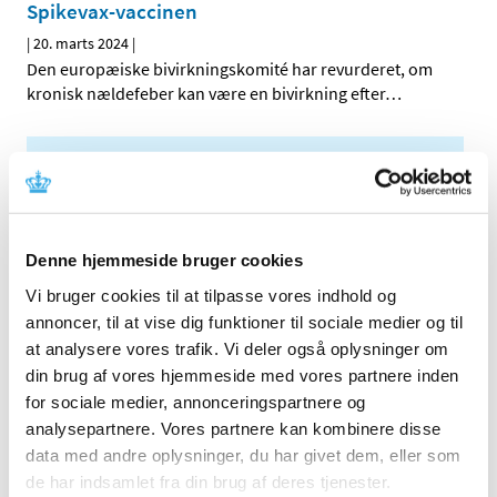
Spikevax-vaccinen
|
20. marts 2024
|
Den europæiske bivirkningskomité har revurderet, om
kronisk nældefeber kan være en bivirkning efter
…
Alle (162)
TID
2026 (5)
Denne hjemmeside bruger cookies
2025 (8)
Vi bruger cookies til at tilpasse vores indhold og
2024 (11)
annoncer, til at vise dig funktioner til sociale medier og til
december (1)
at analysere vores trafik. Vi deler også oplysninger om
november (1)
din brug af vores hjemmeside med vores partnere inden
september (1)
for sociale medier, annonceringspartnere og
juli (1)
analysepartnere. Vores partnere kan kombinere disse
juni (2)
data med andre oplysninger, du har givet dem, eller som
maj (1)
de har indsamlet fra din brug af deres tjenester.