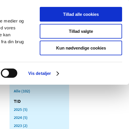
Tillad alle cookies
ale medier og
Udgivelser
Cookies
ed vores
Tillad valgte
re kan
dicinsk
Særlige
fra din brug
styr
produktområder
Kun nødvendige cookies
roducerer medicin
Vis detaljer
Alle (102)
TID
2025 (5)
2024 (5)
2023 (2)