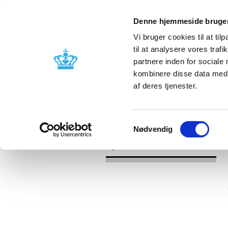
Denne hjemmeside bruger
Vi bruger cookies til at til
til at analysere vores tra
partnere inden for sociale
Godkendelse og
Bivirkninger
kombinere disse data med a
kontrol
produktinfo
af deres tjenester.
/
/
Nyheder
Kategori
Nyheder om 
Samtykkevalg
Nødvendig
Nyheder