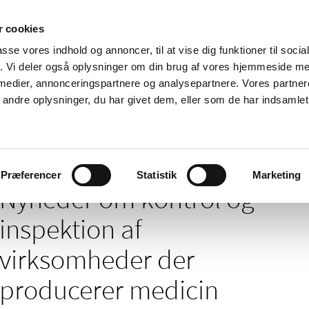
 cookies
passe vores indhold og annoncer, til at vise dig funktioner til soci
Nyheder
Om os
Kontakt
fik. Vi deler også oplysninger om din brug af vores hjemmeside m
 medier, annonceringspartnere og analysepartnere. Vores partne
 og
Tilskud og
Apoteker og salg af
Me
ndre oplysninger, du har givet dem, eller som de har indsamlet 
rmation
priser
medicin
ud
/
Godkendelse og kontrol
Kontrol og inspektion af virksomheder der p
Præferencer
Statistik
Marketing
Nyheder om kontrol og
inspektion af
virksomheder der
producerer medicin