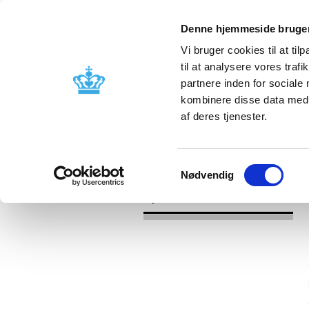
Denne hjemmeside bruger
Vi bruger cookies til at til
til at analysere vores tra
partnere inden for sociale
Godkendelse og
Bivirkninger
kombinere disse data med a
kontrol
produktinfo
af deres tjenester.
/
/
Nyheder
Kategori
Nyheder om 
Samtykkevalg
Nødvendig
Nyheder