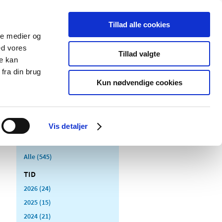
Tillad alle cookies
ale medier og
Udgivelser
Cookies
ed vores
Tillad valgte
re kan
dicinsk
Særlige
fra din brug
styr
produktområder
Kun nødvendige cookies
Vis detaljer
Alle (545)
TID
2026 (24)
2025 (15)
2024 (21)