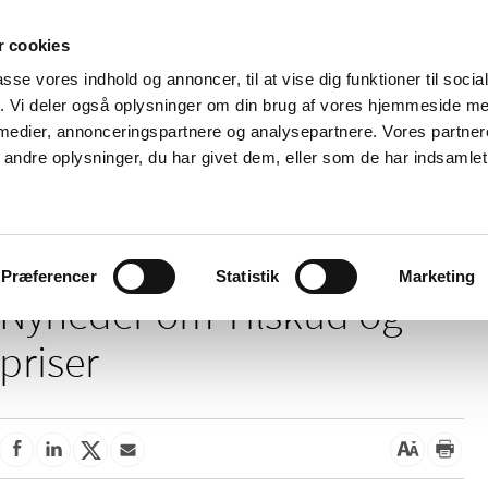
 cookies
passe vores indhold og annoncer, til at vise dig funktioner til soci
Nyheder
Om os
Kontakt
fik. Vi deler også oplysninger om din brug af vores hjemmeside m
 medier, annonceringspartnere og analysepartnere. Vores partne
 og
Tilskud og
Apoteker og salg af
Me
ndre oplysninger, du har givet dem, eller som de har indsamlet 
rmation
priser
medicin
ud
Tilskud og priser
Præferencer
Statistik
Marketing
Nyheder om Tilskud og
priser