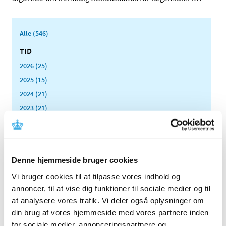
Alle (546)
TID
2026 (25)
2025 (15)
2024 (21)
2023 (21)
2022 (11)
2021 (38)
2020 (19)
Denne hjemmeside bruger cookies
2019 (44)
Vi bruger cookies til at tilpasse vores indhold og
2018 (46)
annoncer, til at vise dig funktioner til sociale medier og til
2017 (38)
at analysere vores trafik. Vi deler også oplysninger om
2016 (48)
din brug af vores hjemmeside med vores partnere inden
2015 (31)
for sociale medier, annonceringspartnere og