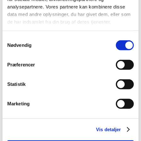
2014 (44)
analysepartnere. Vores partnere kan kombinere disse
data med andre oplysninger, du har givet dem, eller som
2013 (45)
de har indsamlet fra din brug af deres tjenester.
2012 (44)
2011 (13)
Samtykkevalg
2010 (7)
Nødvendig
2009 (14)
december (2)
Præferencer
november (1)
oktober (1)
september (2)
Statistik
juli (1)
juni (5)
Marketing
april (2)
2008 (8)
2007 (3)
Vis detaljer
2006 (9)