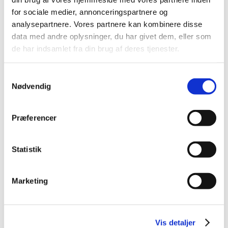
2014 (44)
for sociale medier, annonceringspartnere og
2013 (45)
analysepartnere. Vores partnere kan kombinere disse
data med andre oplysninger, du har givet dem, eller som
2012 (44)
de har indsamlet fra din brug af deres tjenester.
2011 (13)
november (1)
Samtykkevalg
oktober (2)
Nødvendig
september (2)
august (2)
Præferencer
juli (1)
juni (1)
maj (2)
Statistik
marts (1)
januar (1)
Marketing
2010 (7)
2009 (14)
2008 (8)
Vis detaljer