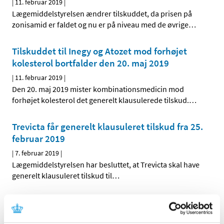
|
11. februar 2019
|
Lægemiddelstyrelsen ændrer tilskuddet, da prisen på
zonisamid er faldet og nu er på niveau med de øvrige
…
Tilskuddet til Inegy og Atozet mod forhøjet
kolesterol bortfalder den 20. maj 2019
|
11. februar 2019
|
Den 20. maj 2019 mister kombinationsmedicin mod
forhøjet kolesterol det generelt klausulerede tilskud.
…
Trevicta får generelt klausuleret tilskud fra 25.
februar 2019
|
7. februar 2019
|
Lægemiddelstyrelsen har besluttet, at Trevicta skal have
generelt klausuleret tilskud til
…
Generelt tilskud til eplerenon mod hjertesvigt
fra den 25. februar 2019