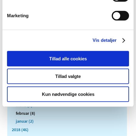
2022 (11)
2021 (38)
Marketing
2020 (19)
2019 (44)
december (6)
Vis detaljer
november (5)
oktober (7)
september (2)
Tillad alle cookies
august (4)
juli (2)
Tillad valgte
juni (1)
maj (2)
Kun nødvendige cookies
april (2)
marts (3)
februar (8)
januar (2)
2018 (46)