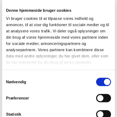
|
7. februar 2019
|
Lægemiddelstyrelsen ændrer tilskuddet, da
Denne hjemmeside bruger cookies
behandlingsprisen på tabletter med indhold af
…
Vi bruger cookies til at tilpasse vores indhold og
annoncer, til at vise dig funktioner til sociale medier og til
Duzallo mod urinsyregigt får ikke generelt
at analysere vores trafik. Vi deler også oplysninger om
eller generelt klausuleret tilskud
din brug af vores hjemmeside med vores partnere inden
|
7. februar 2019
|
for sociale medier, annonceringspartnere og
Lægemiddelstyrelsen har besluttet, at Duzallo, der
analysepartnere. Vores partnere kan kombinere disse
indeholder en kombination af lesinurad og allopurinol,
…
data med andre oplysninger, du har givet dem, eller som
de har indsamlet fra din brug af deres tjenester.
Alle (546)
Samtykkevalg
TID
Nødvendig
2026 (25)
2025 (15)
Præferencer
2024 (21)
2023 (21)
Statistik