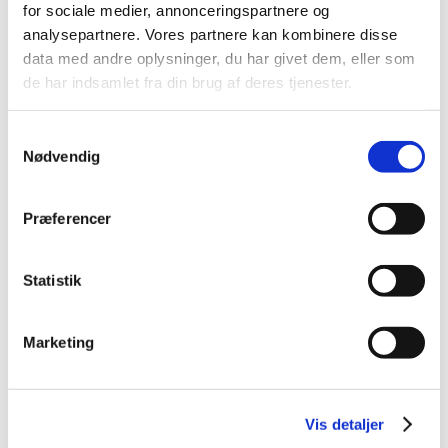
januar (4)
for sociale medier, annonceringspartnere og
2021 (38)
analysepartnere. Vores partnere kan kombinere disse
2020 (19)
data med andre oplysninger, du har givet dem, eller som
de har indsamlet fra din brug af deres tjenester.
2019 (44)
2018 (46)
Samtykkevalg
2017 (38)
Nødvendig
2016 (48)
2015 (31)
Præferencer
2014 (44)
2013 (45)
Statistik
2012 (44)
2011 (13)
2010 (7)
Marketing
2009 (14)
2008 (8)
2007 (3)
Vis detaljer