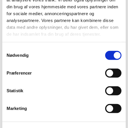
marts (1)
din brug af vores hjemmeside med vores partnere inden
februar (2)
for sociale medier, annonceringspartnere og
2022 (11)
analysepartnere. Vores partnere kan kombinere disse
2021 (38)
data med andre oplysninger, du har givet dem, eller som
2020 (19)
de har indsamlet fra din brug af deres tjenester.
2019 (44)
2018 (46)
Samtykkevalg
Nødvendig
2017 (38)
2016 (48)
2015 (31)
Præferencer
2014 (44)
2013 (45)
Statistik
2012 (44)
2011 (13)
Marketing
2010 (7)
2009 (14)
2008 (8)