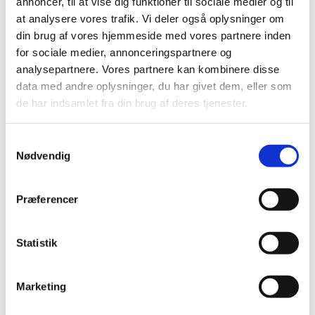
annoncer, til at vise dig funktioner til sociale medier og til
marts (2)
at analysere vores trafik. Vi deler også oplysninger om
februar (2)
din brug af vores hjemmeside med vores partnere inden
for sociale medier, annonceringspartnere og
januar (2)
analysepartnere. Vores partnere kan kombinere disse
2023 (21)
data med andre oplysninger, du har givet dem, eller som
2022 (11)
de har indsamlet fra din brug af deres tjenester.
2021 (38)
2020 (19)
Samtykkevalg
2019 (44)
Nødvendig
2018 (46)
2017 (38)
Præferencer
2016 (48)
2015 (31)
Statistik
2014 (44)
2013 (45)
Marketing
2012 (44)
2011 (13)